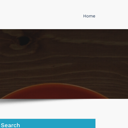
Home
Search