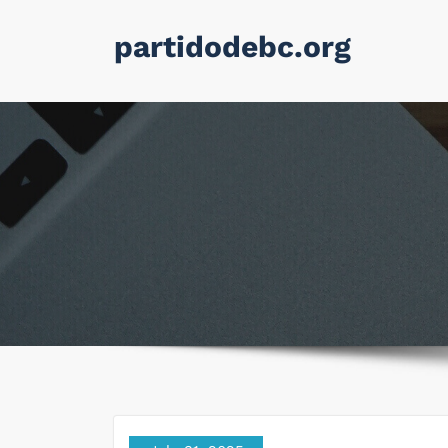
Skip
partidodebc.org
to
content