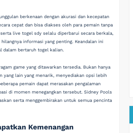
keunggulan berkenaan dengan akurasi dan kecepatan
 secara cepat dan bisa diakses oleh para pemain tanpa
serta live togel sdy selalu diperbarui secara berkala,
hilangnya informasi yang penting. Keandalan ini
 dalam bertaruh togel kalian.
h ragam game yang ditawarkan tersedia. Bukan hanya
an yang lain yang menarik, menyediakan opsi lebih
y, beberapa pemain dapat merasakan pengalaman
ipasi di momen menegangkan tersebut. Sidney Pools
skan serta menggembirakan untuk semua pencinta
apatkan Kemenangan