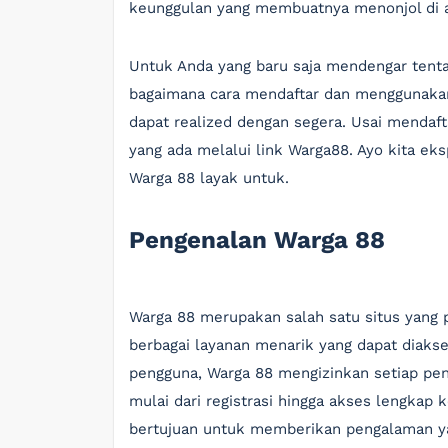
keunggulan yang membuatnya menonjol di an
Untuk Anda yang baru saja mendengar tent
bagaimana cara mendaftar dan menggunakan 
dapat realized dengan segera. Usai mendaft
yang ada melalui link Warga88. Ayo kita eksp
Warga 88 layak untuk.
Pengenalan Warga 88
Warga 88 merupakan salah satu situs yang 
berbagai layanan menarik yang dapat diak
pengguna, Warga 88 mengizinkan setiap pen
mulai dari registrasi hingga akses lengkap 
bertujuan untuk memberikan pengalaman y