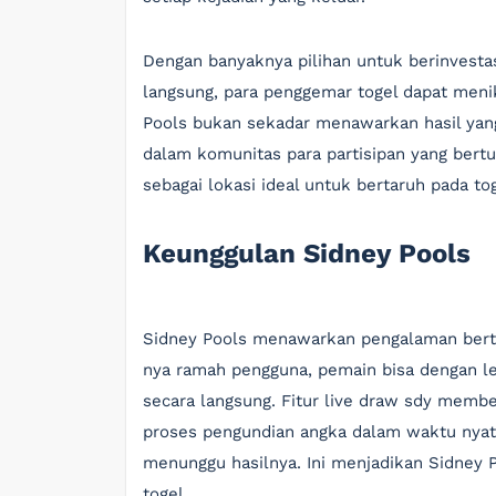
Dengan banyaknya pilihan untuk berinvestas
langsung, para penggemar togel dapat meni
Pools bukan sekadar menawarkan hasil yang 
dalam komunitas para partisipan yang bertu
sebagai lokasi ideal untuk bertaruh pada tog
Keunggulan Sidney Pools
Sidney Pools menawarkan pengalaman bertar
nya ramah pengguna, pemain bisa dengan le
secara langsung. Fitur live draw sdy mem
proses pengundian angka dalam waktu nyat
menunggu hasilnya. Ini menjadikan Sidney 
togel.