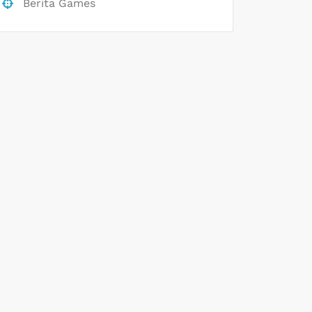
Berita Games