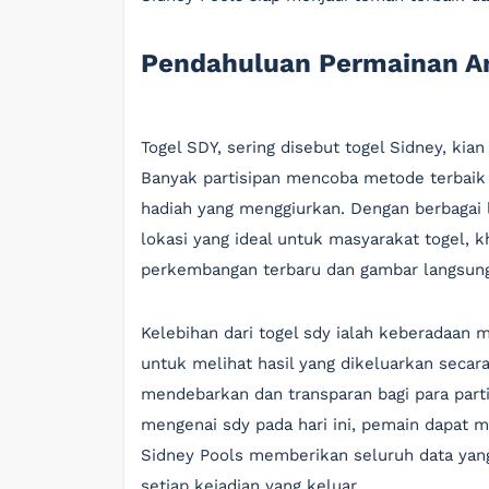
Pendahuluan Permainan A
Togel SDY, sering disebut togel Sidney, kian
Banyak partisipan mencoba metode terbaik
hadiah yang menggiurkan. Dengan berbagai 
lokasi yang ideal untuk masyarakat togel,
perkembangan terbaru dan gambar langsung
Kelebihan dari togel sdy ialah keberadaan
untuk melihat hasil yang dikeluarkan secar
mendebarkan dan transparan bagi para partis
mengenai sdy pada hari ini, pemain dapat 
Sidney Pools memberikan seluruh data yang
setiap kejadian yang keluar.