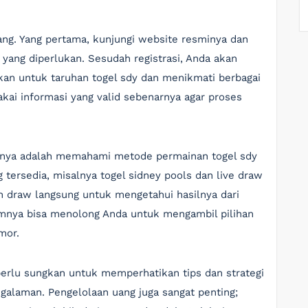
ng. Yang pertama, kunjungi website resminya dan
 yang diperlukan. Sesudah registrasi, Anda akan
an untuk taruhan togel sdy dan menikmati berbagai
akai informasi yang valid sebenarnya agar proses
tnya adalah memahami metode permainan togel sdy
g tersedia, misalnya togel sidney pools dan live draw
 draw langsung untuk mengetahui hasilnya dari
umnya bisa menolong Anda untuk mengambil pilihan
mor.
erlu sungkan untuk memperhatikan tips dan strategi
galaman. Pengelolaan uang juga sangat penting;