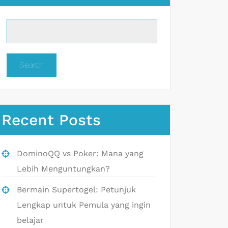
Search
Recent Posts
DominoQQ vs Poker: Mana yang
Lebih Menguntungkan?
Bermain Supertogel: Petunjuk
Lengkap untuk Pemula yang ingin
belajar