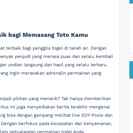
aik bagi Memasang Toto Kamu
t terbaik bagi penggila togel di tanah air. Dengan
, banyak penjudi yang merasa puas dan selalu kembali
an undian langsung dan hasil yang selalu terbaru,
yang ingin merasakan adrenalin permainan yang
jadi pilihan yang menarik? Tak hanya memberikan
itus ini juga menyediakan berita terakhir mengenai
njung bisa dengan gampang melihat live SDY Pools dan
g. Dengan berfokus pada kecepatan dan kenyamanan,
alam petualangan permainan togel Anda.