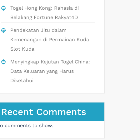
Togel Hong Kong: Rahasia di
Belakang Fortune Rakyat4D
Pendekatan Jitu dalam
Kemenangan di Permainan Kuda
Slot Kuda
Menyingkap Kejutan Togel China:
Data Keluaran yang Harus
Diketahui
Recent Comments
o comments to show.