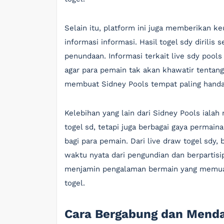
Selain itu, platform ini juga memberikan 
informasi informasi. Hasil togel sdy dirilis
penundaan. Informasi terkait live sdy pools 
agar para pemain tak akan khawatir tentang 
membuat Sidney Pools tempat paling handal
Kelebihan yang lain dari Sidney Pools iala
togel sd, tetapi juga berbagai gaya permain
bagi para pemain. Dari live draw togel sd
waktu nyata dari pengundian dan berpartis
menjamin pengalaman bermain yang memua
togel.
Cara Bergabung dan Mend