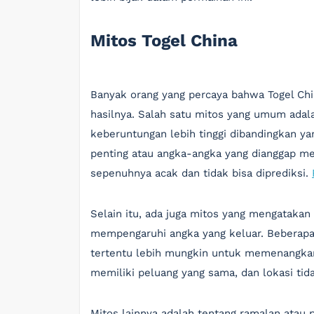
Mitos Togel China
Banyak orang yang percaya bahwa Togel Chi
hasilnya. Salah satu mitos yang umum adal
keberuntungan lebih tinggi dibandingkan y
penting atau angka-angka yang dianggap me
sepenuhnya acak dan tidak bisa diprediksi.
Selain itu, ada juga mitos yang mengatakan
mempengaruhi angka yang keluar. Beberapa 
tertentu lebih mungkin untuk memenangkan
memiliki peluang yang sama, dan lokasi tid
Mitos lainnya adalah tentang ramalan atau 