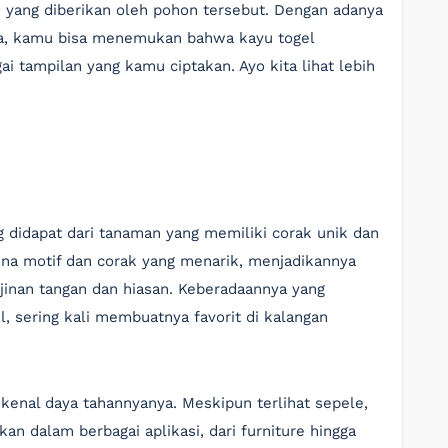
i yang diberikan oleh pohon tersebut. Dengan adanya
ya, kamu bisa menemukan bahwa kayu togel
i tampilan yang kamu ciptakan. Ayo kita lihat lebih
ng didapat dari tanaman yang memiliki corak unik dan
rena motif dan corak yang menarik, menjadikannya
jinan tangan dan hiasan. Keberadaannya yang
l, sering kali membuatnya favorit di kalangan
ikenal daya tahannyanya. Meskipun terlihat sepele,
an dalam berbagai aplikasi, dari furniture hingga