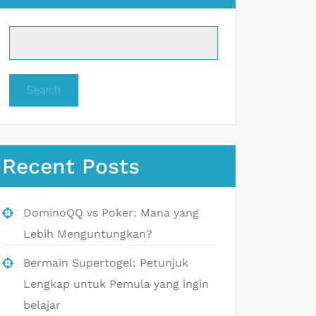
Search
Recent Posts
DominoQQ vs Poker: Mana yang
Lebih Menguntungkan?
Bermain Supertogel: Petunjuk
Lengkap untuk Pemula yang ingin
belajar