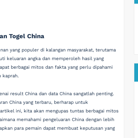
an Togel China
inan yang populer di kalangan masyarakat, terutama
kuti keluaran angka dan memperoleh hasil yang
dapat berbagai mitos dan fakta yang perlu dipahami
h kaprah.
nai result China dan data China sangatlah penting.
ran China yang terbaru, berharap untuk
tikel ini, kita akan mengupas tuntas berbagai mitos
agaimana memahami pengeluaran China dengan lebih
arapkan para pemain dapat membuat keputusan yang