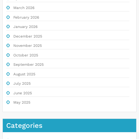
March 2026
February 2026
January 2026
December 2025
November 2025
October 2025
September 2025
August 2025
July 2025
June 2025
May 2025
Categories