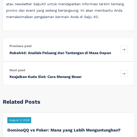
atau newsletter Salju4D untuk mendapatkan informasi terkini tentang
promo dan event yang sedang berlangsung. Ini akan membantu Anda
memaksimalkan pengalaman bermain Anda di Salju 4D.
Previous post
Rubah4d: Analisis Peluang dan Tantangan di Masa Depan
Next post
Keajaiban Kuda Slot: Cara Menang Besar
Related Posts
August 3, 2026
DominoQQ vs Poker: Mana yang Lebih Menguntungkan?