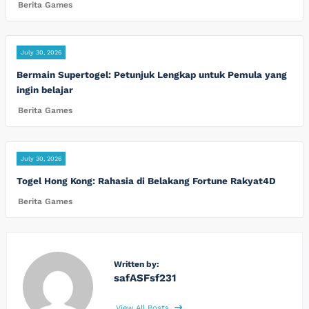
Berita Games
July 30, 2026
Bermain Supertogel: Petunjuk Lengkap untuk Pemula yang
ingin belajar
Berita Games
July 30, 2026
Togel Hong Kong: Rahasia di Belakang Fortune Rakyat4D
Berita Games
Written by:
safASFsf231
View All Posts