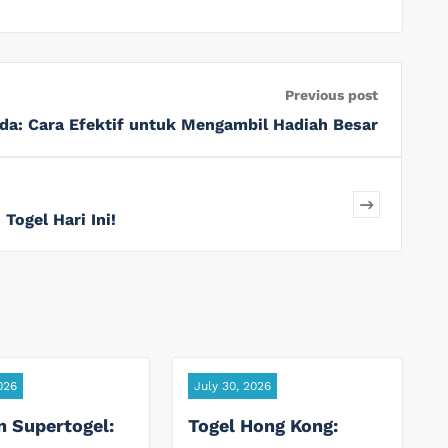
Previous post
da: Cara Efektif untuk Mengambil Hadiah Besar
ogel Hari Ini!
026
July 30, 2026
n Supertogel:
Togel Hong Kong: