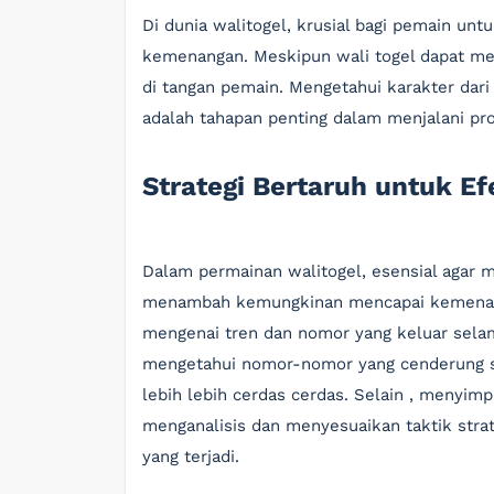
Di dunia walitogel, krusial bagi pemain u
kemenangan. Meskipun wali togel dapat men
di tangan pemain. Mengetahui karakter dari
adalah tahapan penting dalam menjalani pr
Strategi Bertaruh untuk Ef
Dalam permainan walitogel, esensial agar
menambah kemungkinan mencapai kemenang
mengenai tren dan nomor yang keluar selam
mengetahui nomor-nomor yang cenderung s
lebih lebih cerdas cerdas. Selain , menyim
menganalisis dan menyesuaikan taktik str
yang terjadi.