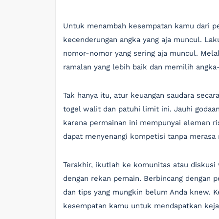
Untuk menambah kesempatan kamu dari perm
kecenderungan angka yang aja muncul. Laku
nomor-nomor yang sering aja muncul. Melal
ramalan yang lebih baik dan memilih angka
Tak hanya itu, atur keuangan saudara secar
togel walit dan patuhi limit ini. Jauhi god
karena permainan ini mempunyai elemen ri
dapat menyenangi kompetisi tanpa merasa 
Terakhir, ikutlah ke komunitas atau diskusi
dengan rekan pemain. Berbincang dengan p
dan tips yang mungkin belum Anda knew. 
kesempatan kamu untuk mendapatkan kejaya