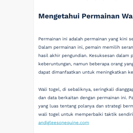
Mengetahui Permainan Wali
Permainan ini adalah permainan yang kini s
Dalam permainan ini, pemain memilih sera
hasil akhir pengundian. Kesuksesan dalam 
keberuntungan, namun beberapa orang yan
dapat dimanfaatkan untuk meningkatkan 
Wali togel, di sebaliknya, seringkali dian
dan data berkaitan dengan permainan ini. P
yang luas tentang polanya dan strategi ber
wali togel untuk memperbaiki taktik sendir
andigleesonequine.com