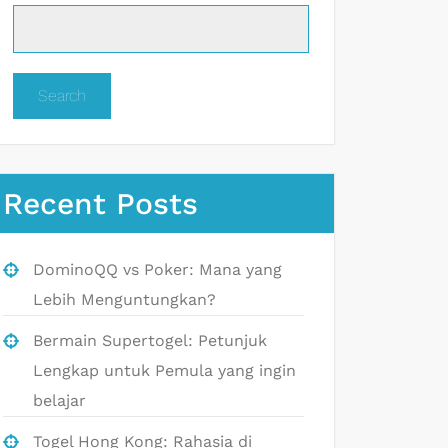
Search
Recent Posts
DominoQQ vs Poker: Mana yang
Lebih Menguntungkan?
Bermain Supertogel: Petunjuk
Lengkap untuk Pemula yang ingin
belajar
Togel Hong Kong: Rahasia di