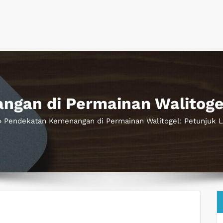
gan di Permainan Walitoge
»
Pendekatan Kemenangan di Permainan Walitogel: Petunjuk 