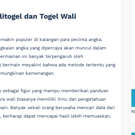
togel dan Togel Wali
emakin populer di kalangan para pecinta angka.
ngkaian angka yang dipercaya akan muncul dalam
permainan ini banyak terpengaruh oleh
g bermain meyakini bahwa ada metode tertentu yang
kemungkinan kemenangan.
ggap sebagai figur yang mampu memberikan panduan
ara wali biasanya memiliki ilmu dan pengetahuan
main. Banyak sekali orang berusaha mencari data dari
N
i, berharap dapat mencapai hasil lebih memuaskan.