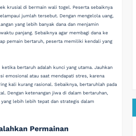
ek krusial di bermain wali togel. Peserta sebaiknya
elampaui jumlah tersebut. Dengan mengelola uang,
langan yang lebih banyak dana dan menjamin
waktu panjang. Sebaiknya agar membagi dana ke
iap pemain bertaruh, peserta memiliki kendali yang
i ketika bertaruh adalah kunci yang utama. Jauhkan
isi emosional atau saat mendapati stres, karena
ring kali kurang rasional. Sebaiknya, bertaruhlah pada
tal. Dengan ketenangan jiwa di dalam bertaruhan,
ng lebih lebih tepat dan strategis dalam
galahkan Permainan