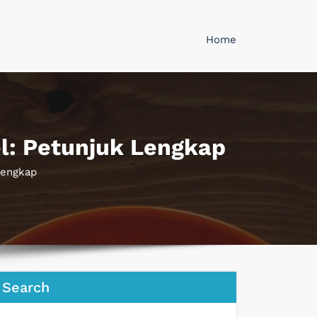
Home
l: Petunjuk Lengkap
Lengkap
Search