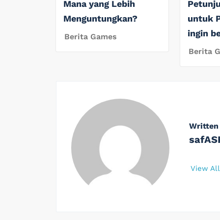
Mana yang Lebih
Petunj
Menguntungkan?
untuk 
ingin b
Berita Games
Berita 
Written
safAS
View Al