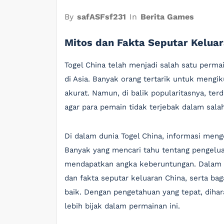
By
safASFsf231
In
Berita Games
Mitos dan Fakta Seputar Keluar
Togel China telah menjadi salah satu perma
di Asia. Banyak orang tertarik untuk mengi
akurat. Namun, di balik popularitasnya, ter
agar para pemain tidak terjebak dalam sala
Di dalam dunia Togel China, informasi menge
Banyak yang mencari tahu tentang pengelua
mendapatkan angka keberuntungan. Dalam ar
dan fakta seputar keluaran China, serta b
baik. Dengan pengetahuan yang tepat, dih
lebih bijak dalam permainan ini.