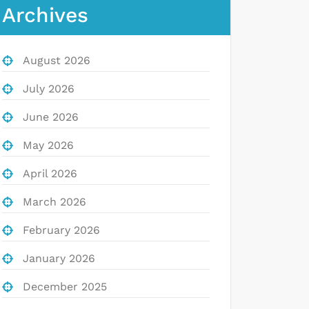
Archives
August 2026
July 2026
June 2026
May 2026
April 2026
March 2026
February 2026
January 2026
December 2025