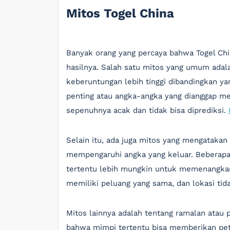
Mitos Togel China
Banyak orang yang percaya bahwa Togel Chi
hasilnya. Salah satu mitos yang umum adal
keberuntungan lebih tinggi dibandingkan y
penting atau angka-angka yang dianggap me
sepenuhnya acak dan tidak bisa diprediksi.
Selain itu, ada juga mitos yang mengatakan
mempengaruhi angka yang keluar. Beberapa 
tertentu lebih mungkin untuk memenangkan
memiliki peluang yang sama, dan lokasi tid
Mitos lainnya adalah tentang ramalan atau 
bahwa mimpi tertentu bisa memberikan petu