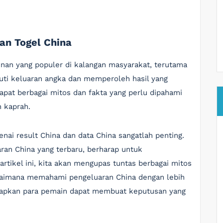
an Togel China
inan yang populer di kalangan masyarakat, terutama
kuti keluaran angka dan memperoleh hasil yang
dapat berbagai mitos dan fakta yang perlu dipahami
h kaprah.
nai result China dan data China sangatlah penting.
ran China yang terbaru, berharap untuk
tikel ini, kita akan mengupas tuntas berbagai mitos
agaimana memahami pengeluaran China dengan lebih
arapkan para pemain dapat membuat keputusan yang