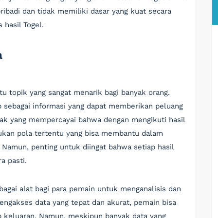
ibadi dan tidak memiliki dasar yang kuat secara
 hasil Togel.
a
atu topik yang sangat menarik bagi banyak orang.
gap sebagai informasi yang dapat memberikan peluang
yak yang mempercayai bahwa dengan mengikuti hasil
kan pola tertentu yang bisa membantu dalam
 Namun, penting untuk diingat bahwa setiap hasil
a pasti.
ebagai alat bagi para pemain untuk menganalisis dan
ngakses data yang tepat dan akurat, pemain bisa
p keluaran. Namun, meskipun banyak data yang