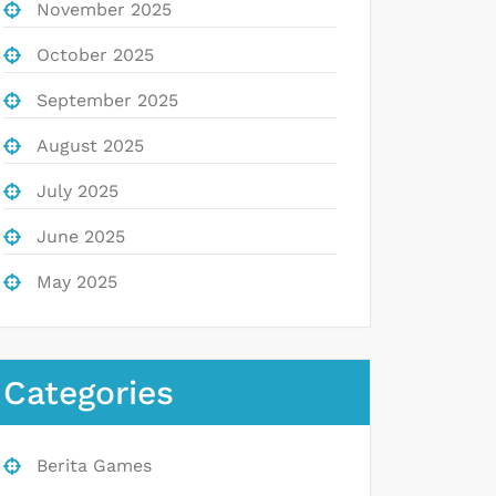
November 2025
October 2025
September 2025
August 2025
July 2025
June 2025
May 2025
Categories
Berita Games