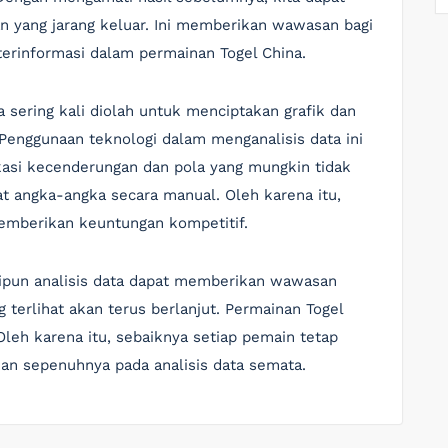
n yang jarang keluar. Ini memberikan wawasan bagi
terinformasi dalam permainan Togel China.
ia sering kali diolah untuk menciptakan grafik dan
Penggunaan teknologi dalam menganalisis data ini
asi kecenderungan dan pola yang mungkin tidak
t angka-angka secara manual. Oleh karena itu,
emberikan keuntungan kompetitif.
kipun analisis data dapat memberikan wawasan
 terlihat akan terus berlanjut. Permainan Togel
leh karena itu, sebaiknya setiap pemain tetap
an sepenuhnya pada analisis data semata.