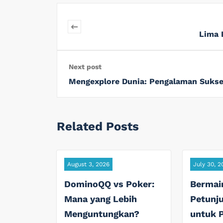
Lima 
Next post
Mengexplore Dunia: Pengalaman Sukse
Related Posts
August 3, 2026
July 30, 2
DominoQQ vs Poker:
Bermai
Mana yang Lebih
Petunj
Menguntungkan?
untuk 