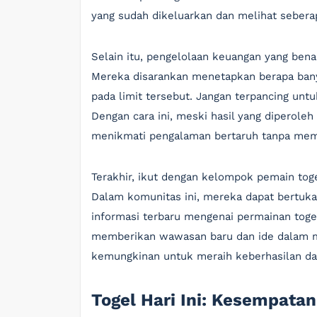
yang sudah dikeluarkan dan melihat sebera
Selain itu, pengelolaan keuangan yang benar
Mereka disarankan menetapkan berapa bany
pada limit tersebut. Jangan terpancing un
Dengan cara ini, meski hasil yang diperoleh
menikmati pengalaman bertaruh tanpa memb
Terakhir, ikut dengan kelompok pemain to
Dalam komunitas ini, mereka dapat bertuka
informasi terbaru mengenai permainan toge
memberikan wawasan baru dan ide dalam m
kemungkinan untuk meraih keberhasilan dap
Togel Hari Ini: Kesempata