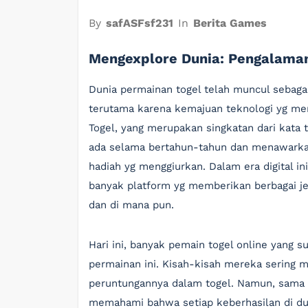
By
safASFsf231
In
Berita Games
Mengexplore Dunia: Pengalaman
Dunia permainan togel telah muncul sebaga
terutama karena kemajuan teknologi yg me
Togel, yang merupakan singkatan dari kata 
ada selama bertahun-tahun dan menawark
hadiah yg menggiurkan. Dalam era digital in
banyak platform yg memberikan berbagai je
dan di mana pun.
Hari ini, banyak pemain togel online yang
permainan ini. Kisah-kisah mereka sering m
peruntungannya dalam togel. Namun, sama s
memahami bahwa setiap keberhasilan di dunia