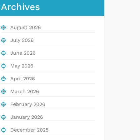
Archives
August 2026
July 2026
June 2026
May 2026
April 2026
March 2026
February 2026
January 2026
December 2025