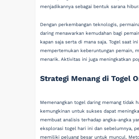
menjadikannya sebagai bentuk sarana hibur
Dengan perkembangan teknologis, permainan 
daring menawarkan kemudahan bagi pemai
kapan saja serta di mana saja. Togel saat i
mempertemukan keberuntungan pemain, me
menarik. Aktivitas ini juga meningkatkan po
Strategi Menang di Togel O
Memenangkan togel daring memang tidak ha
kemungkinan untuk sukses dapat meningkat
membuat analisis terhadap angka-angka yang
eksplorasi togel hari ini dan sebelumnya,
memiliki peluang besar untuk muncul. Met