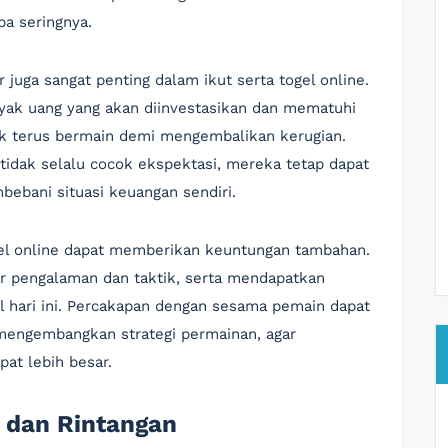
pa seringnya.
 juga sangat penting dalam ikut serta togel online.
ak uang yang akan diinvestasikan dan mematuhi
tuk terus bermain demi mengembalikan kerugian.
 tidak selalu cocok ekspektasi, mereka tetap dapat
ebani situasi keuangan sendiri.
gel online dapat memberikan keuntungan tambahan.
r pengalaman dan taktik, serta mendapatkan
l hari ini. Percakapan dengan sesama pemain dapat
engembangkan strategi permainan, agar
at lebih besar.
n dan Rintangan