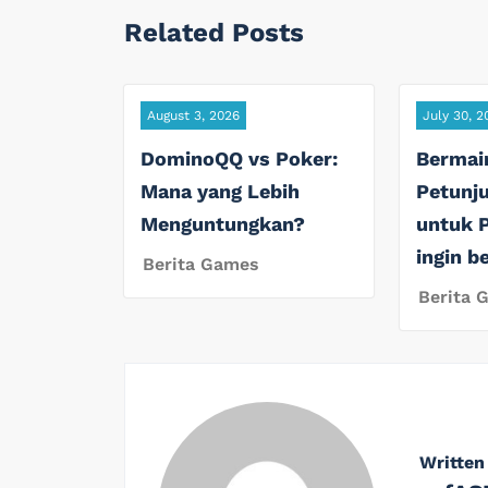
Related Posts
August 3, 2026
July 30, 2
DominoQQ vs Poker:
Bermai
Mana yang Lebih
Petunj
Menguntungkan?
untuk 
ingin b
Berita Games
Berita 
Written