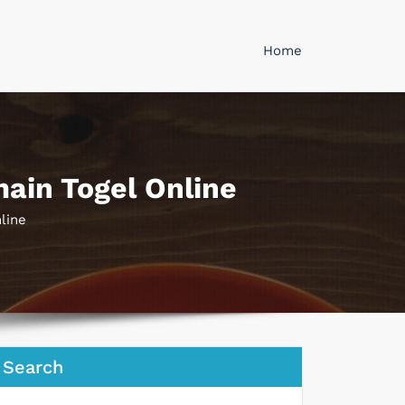
Home
ain Togel Online
line
Search