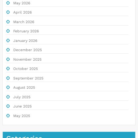
May 2026
April 2026
March 2026
February 2026
January 2026
December 2025
November 2025
October 2025
September 2025
August 2025
July 2025
June 2025
May 2025