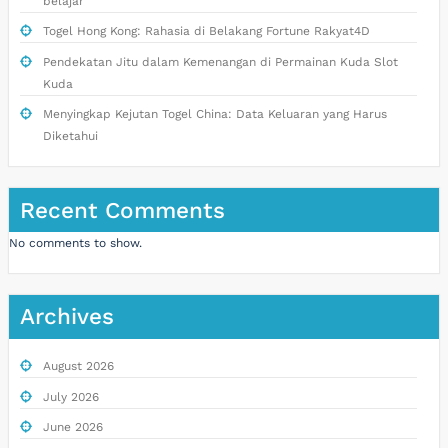
belajar
Togel Hong Kong: Rahasia di Belakang Fortune Rakyat4D
Pendekatan Jitu dalam Kemenangan di Permainan Kuda Slot
Kuda
Menyingkap Kejutan Togel China: Data Keluaran yang Harus
Diketahui
Recent Comments
No comments to show.
Archives
August 2026
July 2026
June 2026