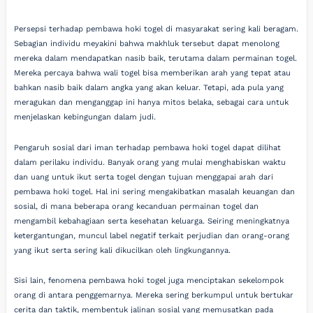
Persepsi terhadap pembawa hoki togel di masyarakat sering kali beragam.
Sebagian individu meyakini bahwa makhluk tersebut dapat menolong
mereka dalam mendapatkan nasib baik, terutama dalam permainan togel.
Mereka percaya bahwa wali togel bisa memberikan arah yang tepat atau
bahkan nasib baik dalam angka yang akan keluar. Tetapi, ada pula yang
meragukan dan menganggap ini hanya mitos belaka, sebagai cara untuk
menjelaskan kebingungan dalam judi.
Pengaruh sosial dari iman terhadap pembawa hoki togel dapat dilihat
dalam perilaku individu. Banyak orang yang mulai menghabiskan waktu
dan uang untuk ikut serta togel dengan tujuan menggapai arah dari
pembawa hoki togel. Hal ini sering mengakibatkan masalah keuangan dan
sosial, di mana beberapa orang kecanduan permainan togel dan
mengambil kebahagiaan serta kesehatan keluarga. Seiring meningkatnya
ketergantungan, muncul label negatif terkait perjudian dan orang-orang
yang ikut serta sering kali dikucilkan oleh lingkungannya.
Sisi lain, fenomena pembawa hoki togel juga menciptakan sekelompok
orang di antara penggemarnya. Mereka sering berkumpul untuk bertukar
cerita dan taktik, membentuk jalinan sosial yang memusatkan pada