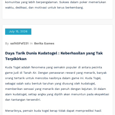
komunitas yang lebih berpengalaman. Sukses dalam poker memerlukan
waktu, dedikasi, dan motivasi untuk terus berkembang.
July 15, 2026
By
safASFsf231
In
Berita Games
Daya Tarik Dunia Kudatogel : Keberhasilan yang Tak
Terpikirkan
Kuda Togel adalah fenomena yang semakin populer di antara pecinta
game judi di Tanah Air. Dengan penawaran reward yang menarik, banyak
orang tertarik untuk mencoba nasibnya dalam game ini. Kuda Togel,
sebagai salah satu bentuk taruhan yang diusung oleh kudatogel,
memberikan sensasi yang menarik dan penuh dengan kejutan. Di dalam
alam kudatogel, setiap angka yang dipilih akan menuntun pada ekspektasi
dan tantangan tersendiri.
Menariknya, pemain kuda togel kerap tidak dapat memprediksi hasil