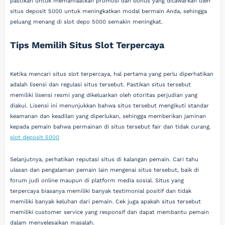
pastikan untuk memanfaatkan promosi dan bonus yang ditawarkan oleh
situs deposit 5000 untuk meningkatkan modal bermain Anda, sehingga
peluang menang di slot depo 5000 semakin meningkat.
Tips Memilih Situs Slot Terpercaya
Ketika mencari situs slot terpercaya, hal pertama yang perlu diperhatikan
adalah lisensi dan regulasi situs tersebut. Pastikan situs tersebut
memiliki lisensi resmi yang dikeluarkan oleh otoritas perjudian yang
diakui. Lisensi ini menunjukkan bahwa situs tersebut mengikuti standar
keamanan dan keadilan yang diperlukan, sehingga memberikan jaminan
kepada pemain bahwa permainan di situs tersebut fair dan tidak curang.
slot deposit 5000
Selanjutnya, perhatikan reputasi situs di kalangan pemain. Cari tahu
ulasan dan pengalaman pemain lain mengenai situs tersebut, baik di
forum judi online maupun di platform media sosial. Situs yang
terpercaya biasanya memiliki banyak testimonial positif dan tidak
memiliki banyak keluhan dari pemain. Cek juga apakah situs tersebut
memiliki customer service yang responsif dan dapat membantu pemain
dalam menyelesaikan masalah.