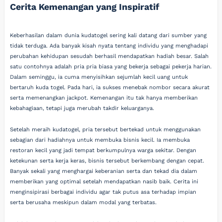
Cerita Kemenangan yang Inspiratif
Keberhasilan dalam dunia kudatogel sering kali datang dari sumber yang
tidak terduga. Ada banyak kisah nyata tentang individu yang menghadapi
perubahan kehidupan sesudah berhasil mendapatkan hadiah besar. Salah
satu contohnya adalah pria pria biasa yang bekerja sebagai pekerja harian.
Dalam seminggu, ia cuma menyisihkan sejumlah kecil uang untuk
bertaruh kuda togel. Pada hari, ia sukses menebak nombor secara akurat
serta memenangkan jackpot. Kemenangan itu tak hanya memberikan
kebahagiaan, tetapi juga merubah takdir keluarganya.
Setelah meraih kudatogel, pria tersebut bertekad untuk menggunakan
sebagian dari hadiahnya untuk membuka bisnis kecil. Ia membuka
restoran kecil yang jadi tempat berkumpulnya warga sekitar. Dengan
ketekunan serta kerja keras, bisnis tersebut berkembang dengan cepat.
Banyak sekali yang menghargai keberanian serta dan tekad dia dalam
memberikan yang optimal setelah mendapatkan nasib baik. Cerita ini
menginsipirasi berbagai individu agar tak putus asa terhadap impian
serta berusaha meskipun dalam modal yang terbatas.