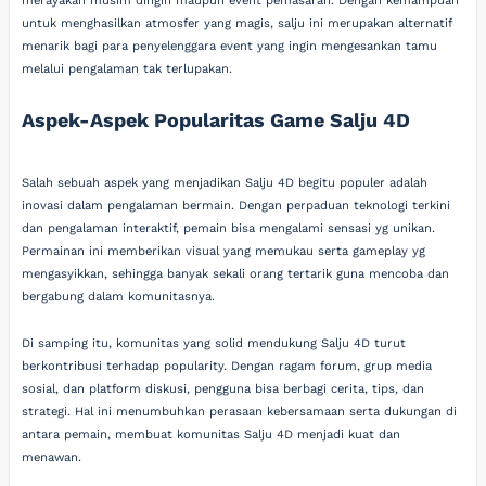
merayakan musim dingin maupun event pemasaran. Dengan kemampuan
untuk menghasilkan atmosfer yang magis, salju ini merupakan alternatif
menarik bagi para penyelenggara event yang ingin mengesankan tamu
melalui pengalaman tak terlupakan.
Aspek-Aspek Popularitas Game Salju 4D
Salah sebuah aspek yang menjadikan Salju 4D begitu populer adalah
inovasi dalam pengalaman bermain. Dengan perpaduan teknologi terkini
dan pengalaman interaktif, pemain bisa mengalami sensasi yg unikan.
Permainan ini memberikan visual yang memukau serta gameplay yg
mengasyikkan, sehingga banyak sekali orang tertarik guna mencoba dan
bergabung dalam komunitasnya.
Di samping itu, komunitas yang solid mendukung Salju 4D turut
berkontribusi terhadap popularity. Dengan ragam forum, grup media
sosial, dan platform diskusi, pengguna bisa berbagi cerita, tips, dan
strategi. Hal ini menumbuhkan perasaan kebersamaan serta dukungan di
antara pemain, membuat komunitas Salju 4D menjadi kuat dan
menawan.