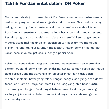
Taktik Fundamental dalam IDN Poker
Memahami strategi fundamental di IDN Poker amat krusial untuk semua
partisipan yang berhasrat meningkatkan skill mereka. Salah satu strategi
paling terpenting fundamental adalah memahami letak Anda di tabel.
Posisi anda menentukan bagaimana Anda harus bermain tangan tertentu.
Pemain yang duduk di posisi akhir biasanya memiliki keuntungan sebab
mereka dapat melihat tindakan partisipan lain sebelumnya membuat
pilihan. Karena itu, krusial untuk mengetahui kapan bermain serius dan
kapan sebaiknya melipat sesuai dengan posisi Anda.
Selain itu, pengelolaan uang atau bankroll management juga merupakan
elemen krusial di permainan poker daring. Setiap pemain partisipan harus
tahu berapa uang modal yang akan dipertaruhkan dan tidak boleh
melebihi melebihi batas yang telah. Dengan pengelolaan yang, anda dapat
tahan lebih lama di meja dan memiliki peluang yang lebih besar untuk
memenangkan tangan. Selalu ingat bahwa poker tidak hanya tentang
kartu yang Anda miliki, tetapi dan perihal bagaimana anda mengelola
sumber daya Anda.