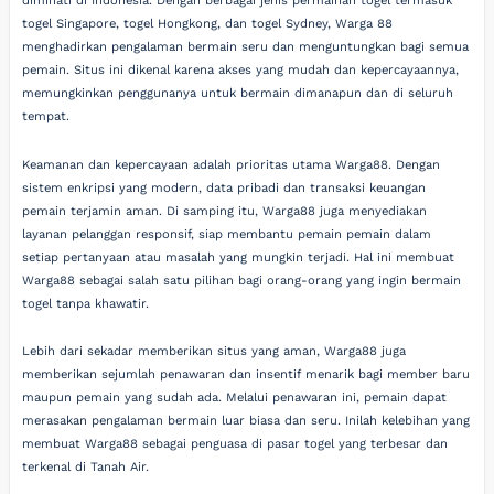
diminati di Indonesia. Dengan berbagai jenis permainan togel termasuk
togel Singapore, togel Hongkong, dan togel Sydney, Warga 88
menghadirkan pengalaman bermain seru dan menguntungkan bagi semua
pemain. Situs ini dikenal karena akses yang mudah dan kepercayaannya,
memungkinkan penggunanya untuk bermain dimanapun dan di seluruh
tempat.
Keamanan dan kepercayaan adalah prioritas utama Warga88. Dengan
sistem enkripsi yang modern, data pribadi dan transaksi keuangan
pemain terjamin aman. Di samping itu, Warga88 juga menyediakan
layanan pelanggan responsif, siap membantu pemain pemain dalam
setiap pertanyaan atau masalah yang mungkin terjadi. Hal ini membuat
Warga88 sebagai salah satu pilihan bagi orang-orang yang ingin bermain
togel tanpa khawatir.
Lebih dari sekadar memberikan situs yang aman, Warga88 juga
memberikan sejumlah penawaran dan insentif menarik bagi member baru
maupun pemain yang sudah ada. Melalui penawaran ini, pemain dapat
merasakan pengalaman bermain luar biasa dan seru. Inilah kelebihan yang
membuat Warga88 sebagai penguasa di pasar togel yang terbesar dan
terkenal di Tanah Air.