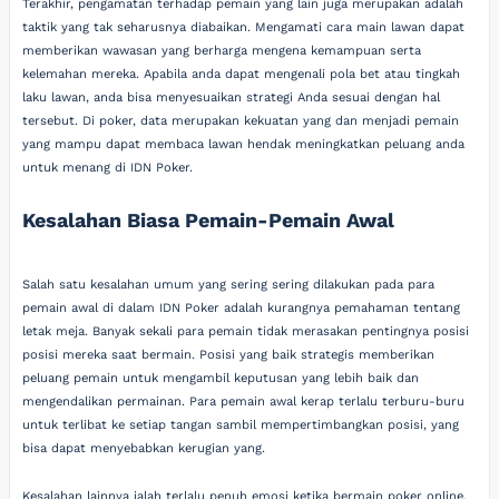
Terakhir, pengamatan terhadap pemain yang lain juga merupakan adalah
taktik yang tak seharusnya diabaikan. Mengamati cara main lawan dapat
memberikan wawasan yang berharga mengena kemampuan serta
kelemahan mereka. Apabila anda dapat mengenali pola bet atau tingkah
laku lawan, anda bisa menyesuaikan strategi Anda sesuai dengan hal
tersebut. Di poker, data merupakan kekuatan yang dan menjadi pemain
yang mampu dapat membaca lawan hendak meningkatkan peluang anda
untuk menang di IDN Poker.
Kesalahan Biasa Pemain-Pemain Awal
Salah satu kesalahan umum yang sering sering dilakukan pada para
pemain awal di dalam IDN Poker adalah kurangnya pemahaman tentang
letak meja. Banyak sekali para pemain tidak merasakan pentingnya posisi
posisi mereka saat bermain. Posisi yang baik strategis memberikan
peluang pemain untuk mengambil keputusan yang lebih baik dan
mengendalikan permainan. Para pemain awal kerap terlalu terburu-buru
untuk terlibat ke setiap tangan sambil mempertimbangkan posisi, yang
bisa dapat menyebabkan kerugian yang.
Kesalahan lainnya ialah terlalu penuh emosi ketika bermain poker online.