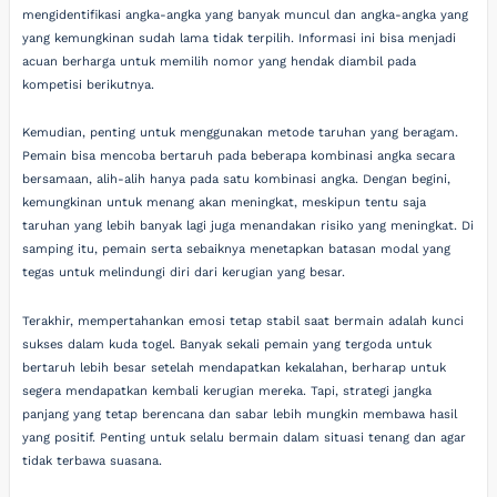
mengidentifikasi angka-angka yang banyak muncul dan angka-angka yang
yang kemungkinan sudah lama tidak terpilih. Informasi ini bisa menjadi
acuan berharga untuk memilih nomor yang hendak diambil pada
kompetisi berikutnya.
Kemudian, penting untuk menggunakan metode taruhan yang beragam.
Pemain bisa mencoba bertaruh pada beberapa kombinasi angka secara
bersamaan, alih-alih hanya pada satu kombinasi angka. Dengan begini,
kemungkinan untuk menang akan meningkat, meskipun tentu saja
taruhan yang lebih banyak lagi juga menandakan risiko yang meningkat. Di
samping itu, pemain serta sebaiknya menetapkan batasan modal yang
tegas untuk melindungi diri dari kerugian yang besar.
Terakhir, mempertahankan emosi tetap stabil saat bermain adalah kunci
sukses dalam kuda togel. Banyak sekali pemain yang tergoda untuk
bertaruh lebih besar setelah mendapatkan kekalahan, berharap untuk
segera mendapatkan kembali kerugian mereka. Tapi, strategi jangka
panjang yang tetap berencana dan sabar lebih mungkin membawa hasil
yang positif. Penting untuk selalu bermain dalam situasi tenang dan agar
tidak terbawa suasana.