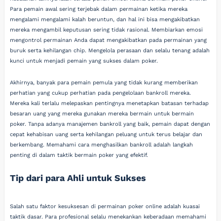
Para pemain awal sering terjebak dalam permainan ketika mereka
mengalami mengalami kalah beruntun, dan hal ini bisa mengakibatkan
mereka mengambil keputusan sering tidak rasional. Membiarkan emosi
mengontrol permainan Anda dapat mengakibatkan pada permainan yang
buruk serta kehilangan chip. Mengelola perasaan dan selalu tenang adalah
kunci untuk menjadi pemain yang sukses dalam poker.
Akhirnya, banyak para pemain pemula yang tidak kurang memberikan
perhatian yang cukup perhatian pada pengelolaan bankroll mereka.
Mereka kali terlalu melepaskan pentingnya menetapkan batasan terhadap
besaran uang yang mereka gunakan mereka bermain untuk bermain
poker. Tanpa adanya manajemen bankroll yang baik, pemain dapat dengan
cepat kehabisan uang serta kehilangan peluang untuk terus belajar dan
berkembang. Memahami cara menghasilkan bankroll adalah langkah
penting di dalam taktik bermain poker yang efektif.
Tip dari para Ahli untuk Sukses
Salah satu faktor kesuksesan di permainan poker online adalah kuasai
taktik dasar. Para profesional selalu menekankan keberadaan memahami