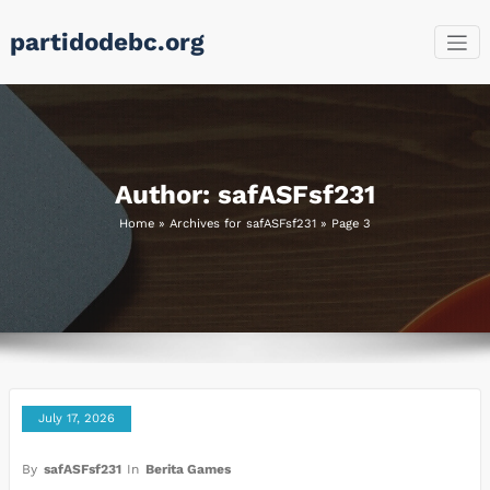
Skip
partidodebc.org
to
content
Author:
safASFsf231
Home
»
Archives for safASFsf231
»
Page 3
July 17, 2026
By
safASFsf231
In
Berita Games