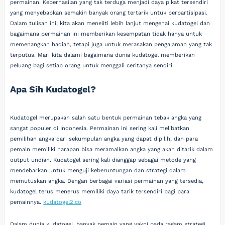
permainan. Keberhasilan yang tak terduga menjadi daya pikat tersendiri
yang menyebabkan semakin banyak orang tertarik untuk berpartisipasi.
Dalam tulisan ini, kita akan meneliti lebih lanjut mengenai kudatogel dan
bagaimana permainan ini memberikan kesempatan tidak hanya untuk
memenangkan hadiah, tetapi juga untuk merasakan pengalaman yang tak
terputus. Mari kita dalami bagaimana dunia kudatogel memberikan
peluang bagi setiap orang untuk menggali ceritanya sendiri.
Apa Sih Kudatogel?
Kudatogel merupakan salah satu bentuk permainan tebak angka yang
sangat populer di Indonesia. Permainan ini sering kali melibatkan
pemilihan angka dari sekumpulan angka yang dapat dipilih, dan para
pemain memiliki harapan bisa meramalkan angka yang akan ditarik dalam
output undian. Kudatogel sering kali dianggap sebagai metode yang
mendebarkan untuk menguji keberuntungan dan strategi dalam
memutuskan angka. Dengan berbagai variasi permainan yang tersedia,
kudatogel terus menerus memiliki daya tarik tersendiri bagi para
pemainnya.
kudatogel2.co
Dalam dunia kudatogel, banyak pemain yang yakni pada ragam strategi