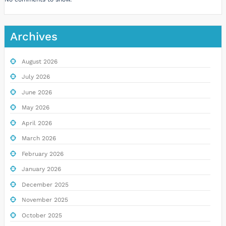
Archives
August 2026
July 2026
June 2026
May 2026
April 2026
March 2026
February 2026
January 2026
December 2025
November 2025
October 2025