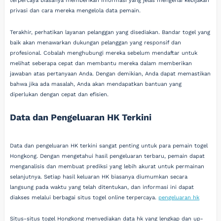
terpercaya biasanya memberikan informasi yang jelas mengenai kebijakan
privasi dan cara mereka mengelola data pemain.
Terakhir, perhatikan layanan pelanggan yang disediakan. Bandar togel yang
baik akan menawarkan dukungan pelanggan yang responsif dan
profesional. Cobalah menghubungi mereka sebelum mendaftar untuk
melihat seberapa cepat dan membantu mereka dalam memberikan
jawaban atas pertanyaan Anda. Dengan demikian, Anda dapat memastikan
bahwa jika ada masalah, Anda akan mendapatkan bantuan yang
diperlukan dengan cepat dan efisien.
Data dan Pengeluaran HK Terkini
Data dan pengeluaran HK terkini sangat penting untuk para pemain togel
Hongkong. Dengan mengetahui hasil pengeluaran terbaru, pemain dapat
menganalisis dan membuat prediksi yang lebih akurat untuk permainan
selanjutnya. Setiap hasil keluaran HK biasanya diumumkan secara
langsung pada waktu yang telah ditentukan, dan informasi ini dapat
diakses melalui berbagai situs togel online terpercaya.
pengeluaran hk
Situs-situs togel Hongkong menyediakan data hk yang lengkap dan up-