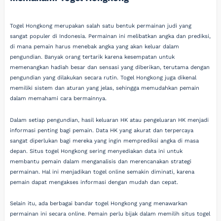
Togel Hongkong merupakan salah satu bentuk permainan judi yang
sangat populer di Indonesia. Permainan ini melibatkan angka dan prediksi,
di mana pemain harus menebak angka yang akan keluar dalam
pengundian. Banyak orang tertarik karena kesempatan untuk
memenangkan hadiah besar dan sensasi yang diberikan, terutama dengan
pengundian yang dilakukan secara rutin. Togel Hongkong juga dikenal
memiliki sistem dan aturan yang jelas, sehingga memudahkan pemain
dalam memahami cara bermainnya.
Dalam setiap pengundian, hasil keluaran HK atau pengeluaran HK menjadi
informasi penting bagi pemain. Data HK yang akurat dan terpercaya
sangat diperlukan bagi mereka yang ingin memprediksi angka di masa
depan. Situs togel Hongkong sering menyediakan data ini untuk
membantu pemain dalam menganalisis dan merencanakan strategi
permainan. Hal ini menjadikan togel online semakin diminati, karena
pemain dapat mengakses informasi dengan mudah dan cepat.
Selain itu, ada berbagai bandar togel Hongkong yang menawarkan
permainan ini secara online. Pemain perlu bijak dalam memilih situs togel