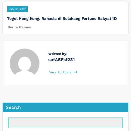
July 30, 2026
Togel Hong Kong: Rahasia di Belakang Fortune Rakyat4D
Berita Games
Written by:
safASFsf231
View All Posts
Search