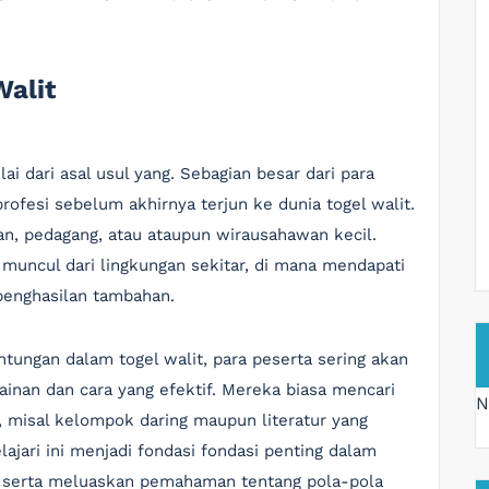
Walit
ai dari asal usul yang. Sebagian besar dari para
rofesi sebelum akhirnya terjun ke dunia togel walit.
n, pedagang, atau ataupun wirausahawan kecil.
i muncul dari lingkungan sekitar, di mana mendapati
penghasilan tambahan.
ngan dalam togel walit, para peserta sering akan
nan dan cara yang efektif. Mereka biasa mencari
N
, misal kelompok daring maupun literatur yang
ajari ini menjadi fondasi fondasi penting dalam
n serta meluaskan pemahaman tentang pola-pola