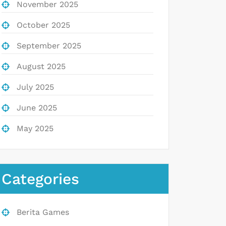
November 2025
October 2025
September 2025
August 2025
July 2025
June 2025
May 2025
Categories
Berita Games