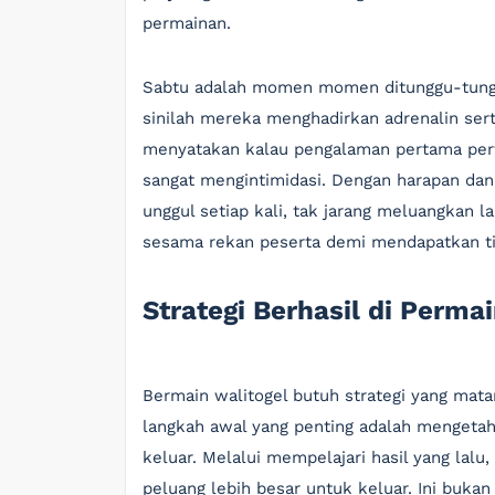
permainan.
Sabtu adalah momen momen ditunggu-tungg
sinilah mereka menghadirkan adrenalin ser
menyatakan kalau pengalaman pertama pe
sangat mengintimidasi. Dengan harapan dan
unggul setiap kali, tak jarang meluangkan
sesama rekan peserta demi mendapatkan tip
Strategi Berhasil di Perma
Bermain walitogel butuh strategi yang mat
langkah awal yang penting adalah mengetahu
keluar. Melalui mempelajari hasil yang la
peluang lebih besar untuk keluar. Ini bukan