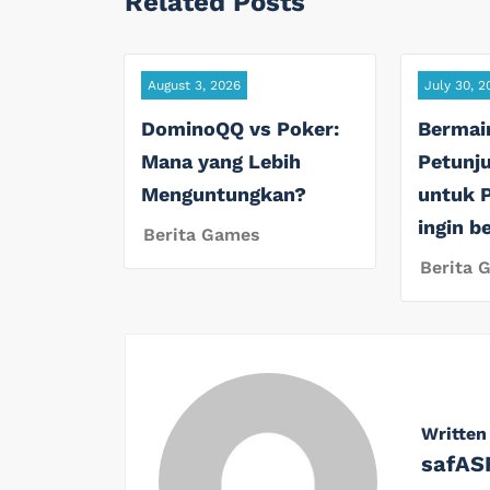
Related Posts
August 3, 2026
July 30, 2
DominoQQ vs Poker:
Bermai
Mana yang Lebih
Petunj
Menguntungkan?
untuk 
ingin b
Berita Games
Berita 
Written
safAS