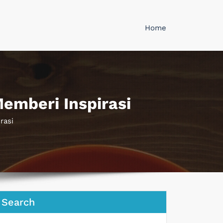
Home
emberi Inspirasi
rasi
Search