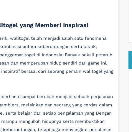
itogel yang Memberi Inspirasi
rik, walitogel telah menjadi salah satu fenomena
ombinasi antara keberuntungan serta taktik,
penggemar togel di Indonesia. Banyak sekali petaruh
an dan memperubah hidup sendiri dari game ini,
 inspiratif berasal dari seorang pemain walitogel yang
 sederhana sampai berubah menjadi sebuah perjalanan
gamblers, melainkan dan seorang yang cerdas dalam
, serta belajar dari setiap pengalaman yang Dengan
but mampu mengubah hidupnya serta membuktikan
 keberuntungan, tetapi juga menyangkut perjalanan