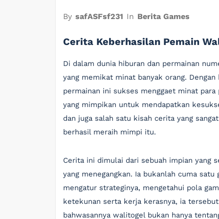
By
safASFsf231
In
Berita Games
Cerita Keberhasilan Pemain Wal
Di dalam dunia hiburan dan permainan nume
yang memikat minat banyak orang. Dengan k
permainan ini sukses menggaet minat para 
yang mimpikan untuk mendapatkan kesukses
dan juga salah satu kisah cerita yang sangat
berhasil meraih mimpi itu.
Cerita ini dimulai dari sebuah impian yang
yang menegangkan. Ia bukanlah cuma satu 
mengatur strateginya, mengetahui pola game
ketekunan serta kerja kerasnya, ia terse
bahwasannya walitogel bukan hanya tentang