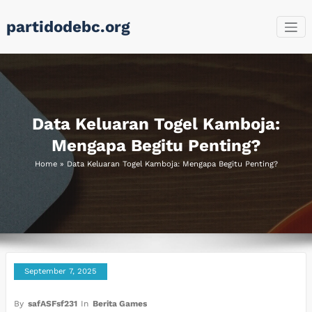
Skip
partidodebc.org
to
content
Data Keluaran Togel Kamboja:
Mengapa Begitu Penting?
Home
»
Data Keluaran Togel Kamboja: Mengapa Begitu Penting?
September 7, 2025
By
safASFsf231
In
Berita Games