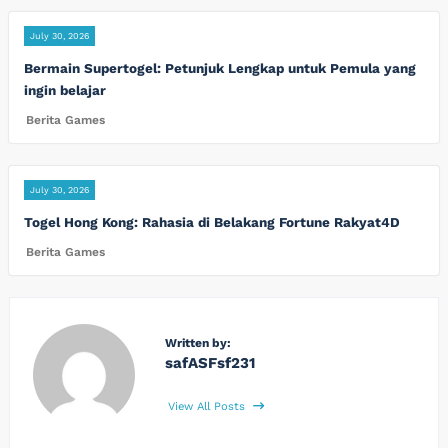
July 30, 2026
Bermain Supertogel: Petunjuk Lengkap untuk Pemula yang
ingin belajar
Berita Games
July 30, 2026
Togel Hong Kong: Rahasia di Belakang Fortune Rakyat4D
Berita Games
Written by:
safASFsf231
View All Posts