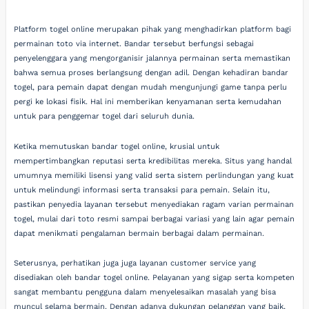
Platform togel online merupakan pihak yang menghadirkan platform bagi
permainan toto via internet. Bandar tersebut berfungsi sebagai
penyelenggara yang mengorganisir jalannya permainan serta memastikan
bahwa semua proses berlangsung dengan adil. Dengan kehadiran bandar
togel, para pemain dapat dengan mudah mengunjungi game tanpa perlu
pergi ke lokasi fisik. Hal ini memberikan kenyamanan serta kemudahan
untuk para penggemar togel dari seluruh dunia.
Ketika memutuskan bandar togel online, krusial untuk
mempertimbangkan reputasi serta kredibilitas mereka. Situs yang handal
umumnya memiliki lisensi yang valid serta sistem perlindungan yang kuat
untuk melindungi informasi serta transaksi para pemain. Selain itu,
pastikan penyedia layanan tersebut menyediakan ragam varian permainan
togel, mulai dari toto resmi sampai berbagai variasi yang lain agar pemain
dapat menikmati pengalaman bermain berbagai dalam permainan.
Seterusnya, perhatikan juga juga layanan customer service yang
disediakan oleh bandar togel online. Pelayanan yang sigap serta kompeten
sangat membantu pengguna dalam menyelesaikan masalah yang bisa
muncul selama bermain. Dengan adanya dukungan pelanggan yang baik,