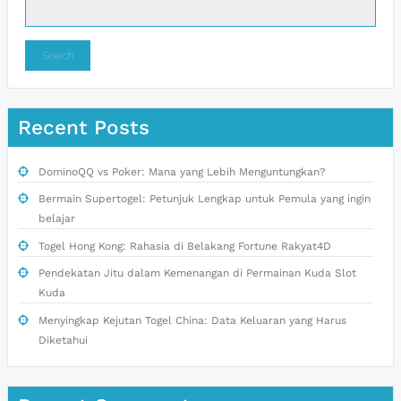
Search
Recent Posts
DominoQQ vs Poker: Mana yang Lebih Menguntungkan?
Bermain Supertogel: Petunjuk Lengkap untuk Pemula yang ingin
belajar
Togel Hong Kong: Rahasia di Belakang Fortune Rakyat4D
Pendekatan Jitu dalam Kemenangan di Permainan Kuda Slot
Kuda
Menyingkap Kejutan Togel China: Data Keluaran yang Harus
Diketahui