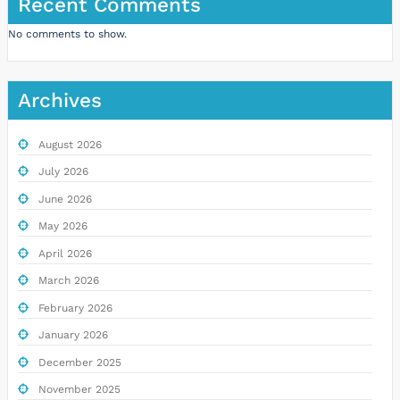
Recent Comments
No comments to show.
Archives
August 2026
July 2026
June 2026
May 2026
April 2026
March 2026
February 2026
January 2026
December 2025
November 2025