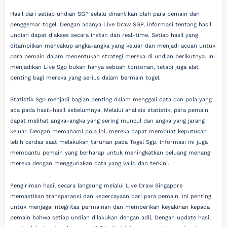
Hasil dari setiap undian SGP selalu dinantikan oleh para pemain dan
penggemar togel. Dengan adanya Live Draw SGP, informasi tentang hasil
undian dapat diakses secara instan dan real-time. Setiap hasil yang
ditampilkan mencakup angka-angka yang keluar dan menjadi acuan untuk
para pemain dalam menentukan strategi mereka di undian berikutnya. Ini
menjadikan Live Sgp bukan hanya sebuah tontonan, tetapi juga alat
penting bagi mereka yang serius dalam bermain togel.
Statistik Sgp menjadi bagian penting dalam menggali data dan pola yang
ada pada hasil-hasil sebelumnya. Melalui analisis statistik, para pemain
dapat melihat angka-angka yang sering muncul dan angka yang jarang
keluar. Dengan memahami pola ini, mereka dapat membuat keputusan
lebih cerdas saat melakukan taruhan pada Togel Sgp. Informasi ini juga
membantu pemain yang berharap untuk meningkatkan peluang menang
mereka dengan menggunakan data yang valid dan terkini.
Pengiriman hasil secara langsung melalui Live Draw Singapore
memastikan transparansi dan kepercayaan dari para pemain. Ini penting
untuk menjaga integritas permainan dan memberikan keyakinan kepada
pemain bahwa setiap undian dilakukan dengan adil. Dengan update hasil