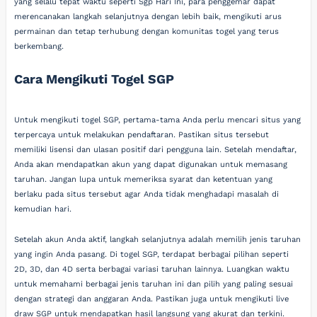
yang selalu tepat waktu seperti Sgp Hari Ini, para penggemar dapat
merencanakan langkah selanjutnya dengan lebih baik, mengikuti arus
permainan dan tetap terhubung dengan komunitas togel yang terus
berkembang.
Cara Mengikuti Togel SGP
Untuk mengikuti togel SGP, pertama-tama Anda perlu mencari situs yang
terpercaya untuk melakukan pendaftaran. Pastikan situs tersebut
memiliki lisensi dan ulasan positif dari pengguna lain. Setelah mendaftar,
Anda akan mendapatkan akun yang dapat digunakan untuk memasang
taruhan. Jangan lupa untuk memeriksa syarat dan ketentuan yang
berlaku pada situs tersebut agar Anda tidak menghadapi masalah di
kemudian hari.
Setelah akun Anda aktif, langkah selanjutnya adalah memilih jenis taruhan
yang ingin Anda pasang. Di togel SGP, terdapat berbagai pilihan seperti
2D, 3D, dan 4D serta berbagai variasi taruhan lainnya. Luangkan waktu
untuk memahami berbagai jenis taruhan ini dan pilih yang paling sesuai
dengan strategi dan anggaran Anda. Pastikan juga untuk mengikuti live
draw SGP untuk mendapatkan hasil langsung yang akurat dan terkini.