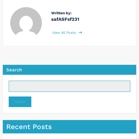
Written by:
safASFsf231
View All Posts
Search
Search
Recent Posts