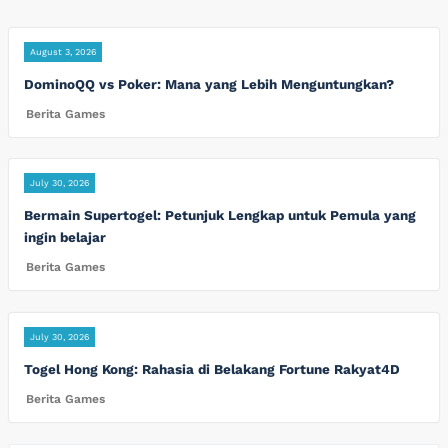
August 3, 2026
DominoQQ vs Poker: Mana yang Lebih Menguntungkan?
Berita Games
July 30, 2026
Bermain Supertogel: Petunjuk Lengkap untuk Pemula yang
ingin belajar
Berita Games
July 30, 2026
Togel Hong Kong: Rahasia di Belakang Fortune Rakyat4D
Berita Games