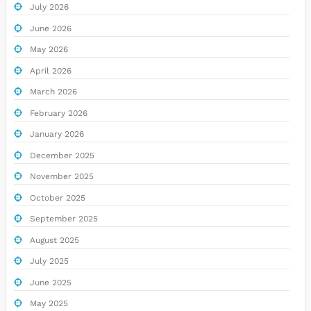
July 2026
June 2026
May 2026
April 2026
March 2026
February 2026
January 2026
December 2025
November 2025
October 2025
September 2025
August 2025
July 2025
June 2025
May 2025