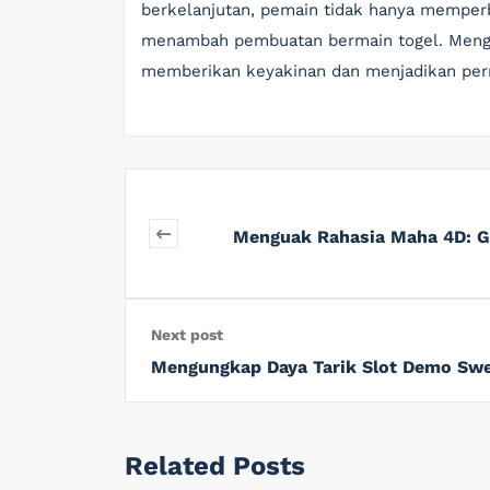
berkelanjutan, pemain tidak hanya memper
menambah pembuatan bermain togel. Menget
memberikan keyakinan dan menjadikan per
Menguak Rahasia Maha 4D: G
Next post
Mengungkap Daya Tarik Slot Demo Swe
Related Posts