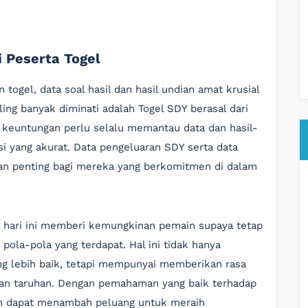
i Peserta Togel
togel, data soal hasil dan hasil undian amat krusial
ling banyak diminati adalah Togel SDY berasal dari
h keuntungan perlu selalu memantau data dan hasil-
i yang akurat. Data pengeluaran SDY serta data
n penting bagi mereka yang berkomitmen di dalam
 hari ini memberi kemungkinan pemain supaya tetap
pola-pola yang terdapat. Hal ini tidak hanya
 lebih baik, tetapi mempunyai memberikan rasa
kan taruhan. Dengan pemahaman yang baik terhadap
in dapat menambah peluang untuk meraih