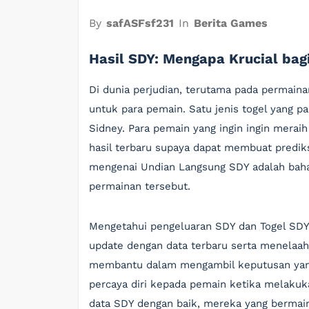
By
safASFsf231
In
Berita Games
Hasil SDY: Mengapa Krucial bag
Di dunia perjudian, terutama pada permainan 
untuk para pemain. Satu jenis togel yang pa
Sidney. Para pemain yang ingin ingin merai
hasil terbaru supaya dapat membuat prediks
mengenai Undian Langsung SDY adalah baha
permainan tersebut.
Mengetahui pengeluaran SDY dan Togel SDY
update dengan data terbaru serta menelaah 
membantu dalam mengambil keputusan yang
percaya diri kepada pemain ketika melaku
data SDY dengan baik, mereka yang berma