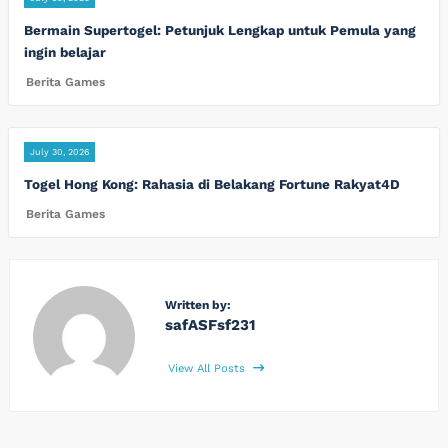
Bermain Supertogel: Petunjuk Lengkap untuk Pemula yang
ingin belajar
Berita Games
July 30, 2026
Togel Hong Kong: Rahasia di Belakang Fortune Rakyat4D
Berita Games
Written by:
safASFsf231
View All Posts