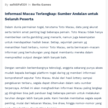
By
safASFsf231
In
Berita Games
Informasi Macau Terlengkap: Sumber Andalan untuk
Seluruh Peserta
Dalam dunia permainan togel, terutama Toto Macau, data yang akurat
serta terkini amat penting bagi beberapa pemain. Toto Macau tidak hanya
memberikan cerita gambling yang menarik, namun juga kesempatan
untuk mendapatkan hadiah besar. Setiap, sejumlah pemain yg
menantikan hasil terbaru, nomor Toto Macau, serta bermacam-macam
informasi yang berhubungan yang dapat membantu mereka dalam
memprediksi output dengan lebih banyak baik.
Dengan semakin berkembangnya teknologi, anggota sekarang punya akses
mudah kepada berbagai platform togel daring yg memberi informasi
komprehensif seputar Toto Macau. Mulai dari hasil lottery sampai
pengeluaran terbaru, segala dapat ditemukan dalam satu sumber
terpercaya. Artikel ini akan menghadirkan informasi Macau paling lengkap
yg diinginkan bisa jadi panduan bagi beberapa pemain untuk melakukan
taruhan dengan lebih banyak pede. Kami hendak membahas segala aspek
penting, mulai dari keluaran Macau, live draw, hingga nomor-nomor yang