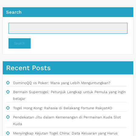
Search
Search
Recent Posts
DominoQQ vs Poker: Mana yang Lebih Menguntungkan?
Bermain Supertogel: Petunjuk Lengkap untuk Pemula yang ingin
belajar
Togel Hong Kong: Rahasia di Belakang Fortune Rakyat4D
Pendekatan Jitu dalam Kemenangan di Permainan Kuda Slot
Kuda
Menyingkap Kejutan Togel China: Data Keluaran yang Harus