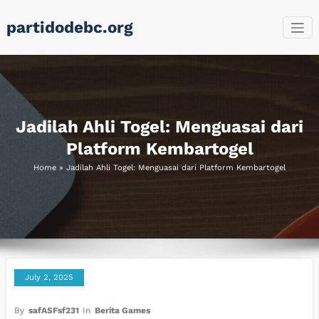
Skip
partidodebc.org
to
content
Jadilah Ahli Togel: Menguasai dari
Platform Kembartogel
Home
»
Jadilah Ahli Togel: Menguasai dari Platform Kembartogel
July 2, 2025
By
safASFsf231
In
Berita Games