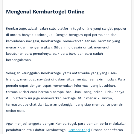
Mengenal Kembartogel Online
Kembartogel adalah salah satu platform togel online yang sangat populer
di antara banyak pecinta judi. Dengan beragam opsi permainan dan
kemudahan navigasi, Kembartogel menawarkan sensasi bermain yang
menarik dan menyenangkan. Situs ini didesain untuk memenuhi
kebutuhan para pemainnya, baik para baru dan para sudah
berpengalaman.
Sebagian keunggulan Kembartogel yaitu antarmuka yang yang user-
friendly, membuat navigasi di dalam situs menjadi semakin mudah. Para
pemain dapat dengan cepat menemukan informasi yang butuhkan,
termasuk dari cara bermain sampai hasil-hasil pengundian. Tidak hanya
itu, platform ini juga menawarkan berbagai fitur menarik lainnya,
termasuk live chat dan layanan pelanggan yang siap membantu pemain
setiap saat.
Agar menjadi anggota dengan Kembartogel, para pemain perlu melakukan
pendaftaran atau daftar Kembartogel.
kembar togel
Proses pendaftaran