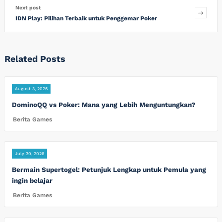
Next post
IDN Play: Pilihan Terbaik untuk Penggemar Poker
Related Posts
August 3, 2026
DominoQQ vs Poker: Mana yang Lebih Menguntungkan?
Berita Games
July 30, 2026
Bermain Supertogel: Petunjuk Lengkap untuk Pemula yang
ingin belajar
Berita Games