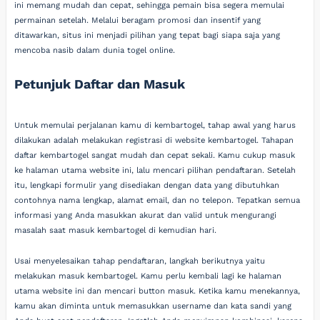
ini memang mudah dan cepat, sehingga pemain bisa segera memulai
permainan setelah. Melalui beragam promosi dan insentif yang
ditawarkan, situs ini menjadi pilihan yang tepat bagi siapa saja yang
mencoba nasib dalam dunia togel online.
Petunjuk Daftar dan Masuk
Untuk memulai perjalanan kamu di kembartogel, tahap awal yang harus
dilakukan adalah melakukan registrasi di website kembartogel. Tahapan
daftar kembartogel sangat mudah dan cepat sekali. Kamu cukup masuk
ke halaman utama website ini, lalu mencari pilihan pendaftaran. Setelah
itu, lengkapi formulir yang disediakan dengan data yang dibutuhkan
contohnya nama lengkap, alamat email, dan no telepon. Tepatkan semua
informasi yang Anda masukkan akurat dan valid untuk mengurangi
masalah saat masuk kembartogel di kemudian hari.
Usai menyelesaikan tahap pendaftaran, langkah berikutnya yaitu
melakukan masuk kembartogel. Kamu perlu kembali lagi ke halaman
utama website ini dan mencari button masuk. Ketika kamu menekannya,
kamu akan diminta untuk memasukkan username dan kata sandi yang