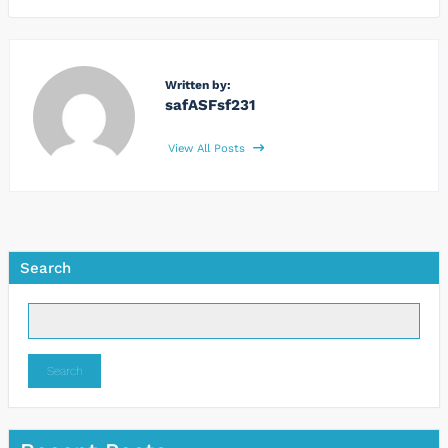
Written by:
safASFsf231
View All Posts
Search
Search