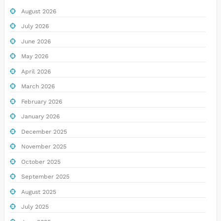
August 2026
July 2026
June 2026
May 2026
April 2026
March 2026
February 2026
January 2026
December 2025
November 2025
October 2025
September 2025
August 2025
July 2025