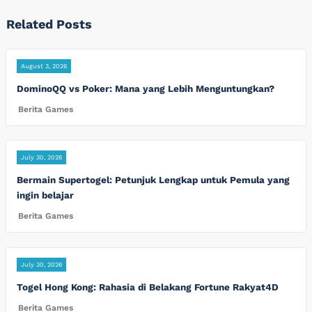
Related Posts
August 3, 2026
DominoQQ vs Poker: Mana yang Lebih Menguntungkan?
Berita Games
July 30, 2026
Bermain Supertogel: Petunjuk Lengkap untuk Pemula yang
ingin belajar
Berita Games
July 30, 2026
Togel Hong Kong: Rahasia di Belakang Fortune Rakyat4D
Berita Games