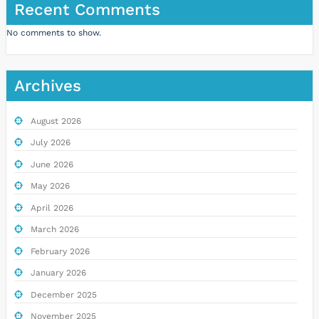
Recent Comments
No comments to show.
Archives
August 2026
July 2026
June 2026
May 2026
April 2026
March 2026
February 2026
January 2026
December 2025
November 2025