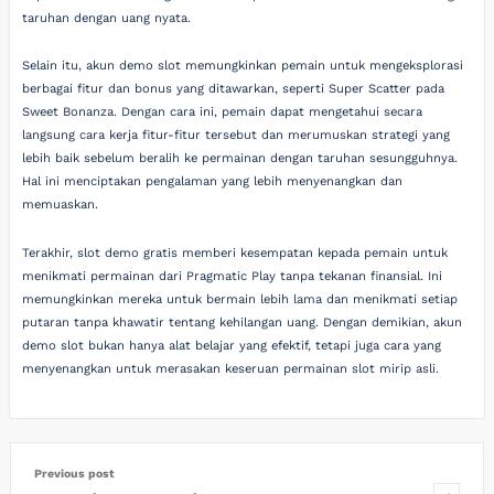
taruhan dengan uang nyata.
Selain itu, akun demo slot memungkinkan pemain untuk mengeksplorasi
berbagai fitur dan bonus yang ditawarkan, seperti Super Scatter pada
Sweet Bonanza. Dengan cara ini, pemain dapat mengetahui secara
langsung cara kerja fitur-fitur tersebut dan merumuskan strategi yang
lebih baik sebelum beralih ke permainan dengan taruhan sesungguhnya.
Hal ini menciptakan pengalaman yang lebih menyenangkan dan
memuaskan.
Terakhir, slot demo gratis memberi kesempatan kepada pemain untuk
menikmati permainan dari Pragmatic Play tanpa tekanan finansial. Ini
memungkinkan mereka untuk bermain lebih lama dan menikmati setiap
putaran tanpa khawatir tentang kehilangan uang. Dengan demikian, akun
demo slot bukan hanya alat belajar yang efektif, tetapi juga cara yang
menyenangkan untuk merasakan keseruan permainan slot mirip asli.
Previous post