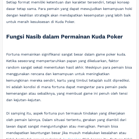
Setiap format memiliki ketentuan dan karakter tersendiri, tetapi konsep
dasar tetap sama. Para pemain yang dapat mewujudkan kemampuan hoki
dengan keahlian strategik akan mendapatkan kesempatan yang lebih baik
untuk meraih kesuksesan di Kuda Poker.
Fungsi Nasib dalam Permainan Kuda Poker
Fortuna memainkan signifikansi sangat besar dalam game poker kuda.
Ketika seseorang mempertaruhkan papan yang dikeluarkan, faktor
random sangat sekali menentukan hasil akhir. Meskipun para pemain bisa
menggunakan rencana dan kemampuan untuk meningkatkan
kemungkinan mereka sendiri, kartu yang timbul tetaplah sulit diprediksi.
Ini adalah kondisi di mana fortuna dapat mengantar para pemain pada
kemenangan atau sebaliknya, yang membuat game ini penuh oleh tensi
dan kejutan-kejutan.
Di samping itu, aspek fortuna pun termasuk tindakan yang dikerjakan
oleh pemain lainnya. Dalam situasi tertentu, gerakan yang diambil dari
lawan dapat sangat menguntungkan atau merugikan. Pemain bisa
mendapatkan keuntungan besar jika musuh melakukan kesalahan atau