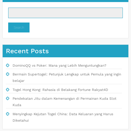
Search
Recent Posts
DominoQQ vs Poker: Mana yang Lebih Menguntungkan?
Bermain Supertogel: Petunjuk Lengkap untuk Pemula yang ingin
belajar
Togel Hong Kong: Rahasia di Belakang Fortune Rakyat4D
Pendekatan Jitu dalam Kemenangan di Permainan Kuda Slot
Kuda
Menyingkap Kejutan Togel China: Data Keluaran yang Harus
Diketahui