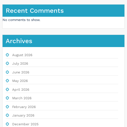
Recent Comments
No comments to show.
Archives
August 2026
July 2026
June 2026
May 2026
April 2026
March 2026
February 2026
January 2026
December 2025