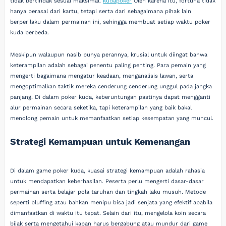
tidak bertindak sesuai maksimal.
kudapoker
Oleh karena itu, fortuna tidak
hanya berasal dari kartu, tetapi serta dari sebagaimana pihak lain
berperilaku dalam permainan ini, sehingga membuat setiap waktu poker
kuda berbeda.
Meskipun walaupun nasib punya perannya, krusial untuk diingat bahwa
keterampilan adalah sebagai penentu paling penting. Para pemain yang
mengerti bagaimana mengatur keadaan, menganalisis lawan, serta
mengoptimalkan taktik mereka cenderung cenderung unggul pada jangka
panjang. Di dalam poker kuda, keberuntungan pastinya dapat mengganti
alur permainan secara seketika, tapi keterampilan yang baik bakal
menolong pemain untuk memanfaatkan setiap kesempatan yang muncul.
Strategi Kemampuan untuk Kemenangan
Di dalam game poker kuda, kuasai strategi kemampuan adalah rahasia
untuk mendapatkan keberhasilan. Peserta perlu mengerti dasar-dasar
permainan serta belajar pola taruhan dan tingkah laku musuh. Metode
seperti bluffing atau bahkan menipu bisa jadi senjata yang efektif apabila
dimanfaatkan di waktu itu tepat. Selain dari itu, mengelola koin secara
bijak serta mengetahui kapan harus bergabung atau mundur dari game