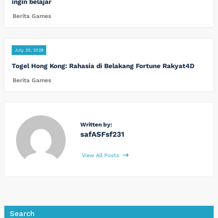
ingin belajar
Berita Games
July 30, 2026
Togel Hong Kong: Rahasia di Belakang Fortune Rakyat4D
Berita Games
Written by:
safASFsf231
View All Posts
Search