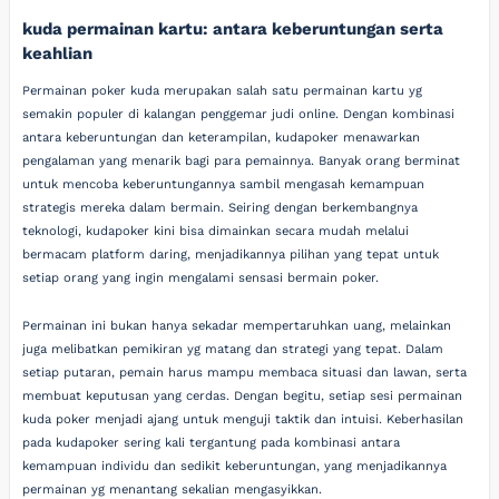
kuda permainan kartu: antara keberuntungan serta
keahlian
Permainan poker kuda merupakan salah satu permainan kartu yg
semakin populer di kalangan penggemar judi online. Dengan kombinasi
antara keberuntungan dan keterampilan, kudapoker menawarkan
pengalaman yang menarik bagi para pemainnya. Banyak orang berminat
untuk mencoba keberuntungannya sambil mengasah kemampuan
strategis mereka dalam bermain. Seiring dengan berkembangnya
teknologi, kudapoker kini bisa dimainkan secara mudah melalui
bermacam platform daring, menjadikannya pilihan yang tepat untuk
setiap orang yang ingin mengalami sensasi bermain poker.
Permainan ini bukan hanya sekadar mempertaruhkan uang, melainkan
juga melibatkan pemikiran yg matang dan strategi yang tepat. Dalam
setiap putaran, pemain harus mampu membaca situasi dan lawan, serta
membuat keputusan yang cerdas. Dengan begitu, setiap sesi permainan
kuda poker menjadi ajang untuk menguji taktik dan intuisi. Keberhasilan
pada kudapoker sering kali tergantung pada kombinasi antara
kemampuan individu dan sedikit keberuntungan, yang menjadikannya
permainan yg menantang sekalian mengasyikkan.