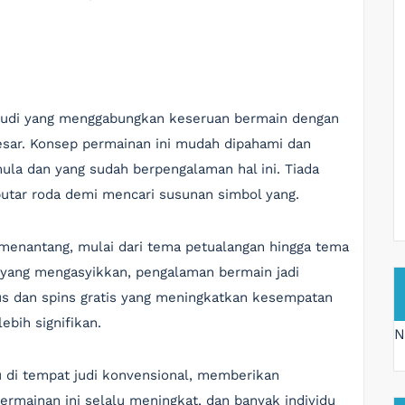
 judi yang menggabungkan keseruan bermain dengan
sar. Konsep permainan ini mudah dipahami dan
la dan yang sudah berpengalaman hal ini. Tiada
ar roda demi mencari susunan simbol yang.
menantang, mulai dari tema petualangan hingga tema
o yang mengasyikkan, pengalaman bermain jadi
nus dan spins gratis yang meningkatkan kesempatan
bih signifikan.
N
u di tempat judi konvensional, memberikan
rmainan ini selalu meningkat, dan banyak individu