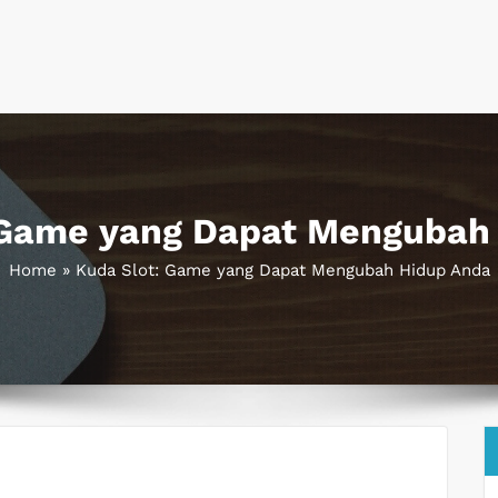
 Game yang Dapat Mengubah
Home
»
Kuda Slot: Game yang Dapat Mengubah Hidup Anda