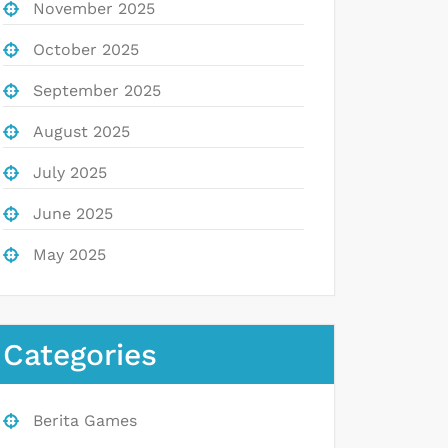
November 2025
October 2025
September 2025
August 2025
July 2025
June 2025
May 2025
Categories
Berita Games