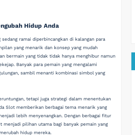
engubah Hidup Anda
 sedang ramai diperbincangkan di kalangan para
ampilan yang menarik dan konsep yang mudah
an bermain yang tidak tidak hanya menghibur namun
sekejap. Banyak para pemain yang mengalami
ulungan, sambil menanti kombinasi simbol yang
runtungan, tetapi juga strategi dalam menentukan
uda Slot memberikan berbagai tema menarik yang
enjadi lebih menyenangkan. Dengan berbagai fitur
ot menjadi pilihan utama bagi banyak pemain yang
 merubah hidup mereka.