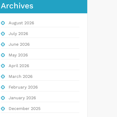
Archives
August 2026
July 2026
June 2026
May 2026
April 2026
March 2026
February 2026
January 2026
December 2025