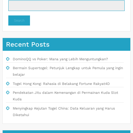
Search
Recent Posts
DominoQQ vs Poker: Mana yang Lebih Menguntungkan?
Bermain Supertogel: Petunjuk Lengkap untuk Pemula yang ingin
belajar
Togel Hong Kong: Rahasia di Belakang Fortune Rakyat4D
Pendekatan Jitu dalam Kemenangan di Permainan Kuda Slot
Kuda
Menyingkap Kejutan Togel China: Data Keluaran yang Harus
Diketahui