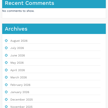
Recent Comments
No comments to show.
Archives
August 2026
July 2026
June 2026
May 2026
April 2026
March 2026
February 2026
January 2026
December 2025
November 2025