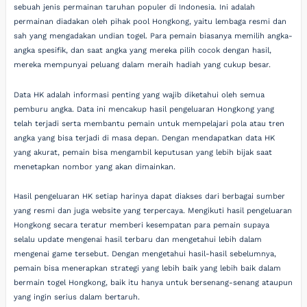
sebuah jenis permainan taruhan populer di Indonesia. Ini adalah
permainan diadakan oleh pihak pool Hongkong, yaitu lembaga resmi dan
sah yang mengadakan undian togel. Para pemain biasanya memilih angka-
angka spesifik, dan saat angka yang mereka pilih cocok dengan hasil,
mereka mempunyai peluang dalam meraih hadiah yang cukup besar.
Data HK adalah informasi penting yang wajib diketahui oleh semua
pemburu angka. Data ini mencakup hasil pengeluaran Hongkong yang
telah terjadi serta membantu pemain untuk mempelajari pola atau tren
angka yang bisa terjadi di masa depan. Dengan mendapatkan data HK
yang akurat, pemain bisa mengambil keputusan yang lebih bijak saat
menetapkan nombor yang akan dimainkan.
Hasil pengeluaran HK setiap harinya dapat diakses dari berbagai sumber
yang resmi dan juga website yang terpercaya. Mengikuti hasil pengeluaran
Hongkong secara teratur memberi kesempatan para pemain supaya
selalu update mengenai hasil terbaru dan mengetahui lebih dalam
mengenai game tersebut. Dengan mengetahui hasil-hasil sebelumnya,
pemain bisa menerapkan strategi yang lebih baik yang lebih baik dalam
bermain togel Hongkong, baik itu hanya untuk bersenang-senang ataupun
yang ingin serius dalam bertaruh.