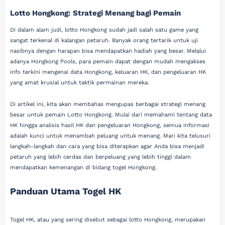
Lotto Hongkong: Strategi Menang bagi Pemain
Di dalam alam judi, lotto Hongkong sudah jadi salah satu game yang
sangat terkenal di kalangan petaruh. Banyak orang tertarik untuk uji
nasibnya dengan harapan bisa mendapatkan hadiah yang besar. Melalui
adanya Hongkong Pools, para pemain dapat dengan mudah mengakses
info terkini mengenai data Hongkong, keluaran HK, dan pengeluaran HK
yang amat krusial untuk taktik permainan mereka.
Di artikel ini, kita akan membahas mengupas berbagai strategi menang
besar untuk pemain Lotto Hongkong. Mulai dari memahami tentang data
HK hingga analisis hasil HK dan pengeluaran Hongkong, semua informasi
adalah kunci untuk menambah peluang untuk menang. Mari kita telusuri
langkah-langkah dan cara yang bisa diterapkan agar Anda bisa menjadi
petaruh yang lebih cerdas dan berpeluang yang lebih tinggi dalam
mendapatkan kemenangan di bidang togel Hongkong.
Panduan Utama Togel HK
Togel HK, atau yang sering disebut sebagai lotto Hongkong, merupakan