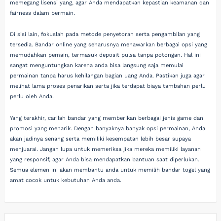
memegang lisensi yang, agar Anda mendapatkan kepastian keamanan dan
fairness dalam bermain.
Di sisi lain, fokuslah pada metode penyetoran serta pengambilan yang
tersedia. Bandar online yang seharusnya menawarkan berbagai opsi yang
memudahkan pemain, termasuk deposit pulsa tanpa potongan. Hal ini
sangat menguntungkan karena anda bisa langsung saja memulai
permainan tanpa harus kehilangan bagian uang Anda. Pastikan juga agar
melihat lama proses penarikan serta jika terdapat biaya tambahan perlu
perlu oleh Anda.
Yang terakhir, carilah bandar yang memberikan berbagai jenis game dan
promosi yang menarik. Dengan banyaknya banyak opsi permainan, Anda
akan jadinya senang serta memiliki kesempatan lebih besar supaya
menjuarai. Jangan lupa untuk memeriksa jika mereka memiliki layanan
yang responsif, agar Anda bisa mendapatkan bantuan saat diperlukan.
Semua elemen ini akan membantu anda untuk memilih bandar togel yang
amat cocok untuk kebutuhan Anda anda.