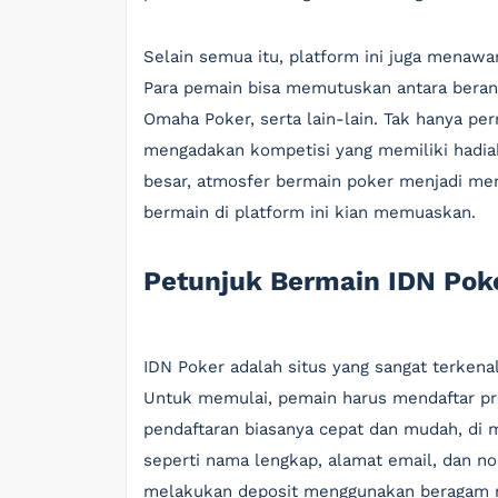
Selain semua itu, platform ini juga menawa
Para pemain bisa memutuskan antara berane
Omaha Poker, serta lain-lain. Tak hanya perm
mengadakan kompetisi yang memiliki hadia
besar, atmosfer bermain poker menjadi m
bermain di platform ini kian memuaskan.
Petunjuk Bermain IDN Pok
IDN Poker adalah situs yang sangat terkena
Untuk memulai, pemain harus mendaftar prof
pendaftaran biasanya cepat dan mudah, di 
seperti nama lengkap, alamat email, dan no
melakukan deposit menggunakan beragam m