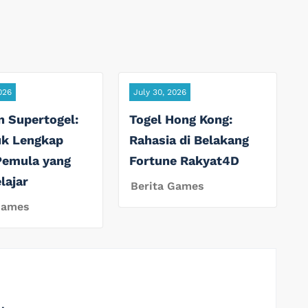
026
July 30, 2026
n Supertogel:
Togel Hong Kong:
uk Lengkap
Rahasia di Belakang
Pemula yang
Fortune Rakyat4D
elajar
Berita Games
Games