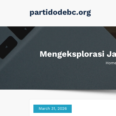
Skip
partidodebc.org
to
content
Mengeksplorasi J
Hom
March 31, 2026