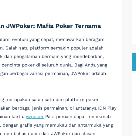
an JWPoker: Mafia Poker Ternama
alami evolusi yang cepat, menawarkan beragam
. Salah satu platform semakin populer adalah
ik dan pengalaman bermain yang mendebarkan,
pencinta poker di seluruh dunia. Bagi Anda yang
gan berbagai variasi permainan, JWPoker adalah
ng merupakan salah satu dari platform poker
iakan berbagai jenis permainan, di antaranya IDN Play
inan kartu.
jwpoker
Para pemain dapat menikmati
i, dengan grafis yang memukau dan antarmuka yang
kan membahas dunia dari JWPoker dan alasan