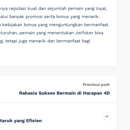
nya reputasi kuat dan sejumlah pemain yang loyal,
alui banyak promosi serta bonus yang menarik.
 dan kebijakan bonus yang menguntungkan bermanfaat
eluruhan, pemain yang menentukan JwPoker bisa
, tetapi juga menarik dan bermanfaat bagi
Previous post
Rahasia Sukses Bermain di Harapan 4D
taruh yang Efisien