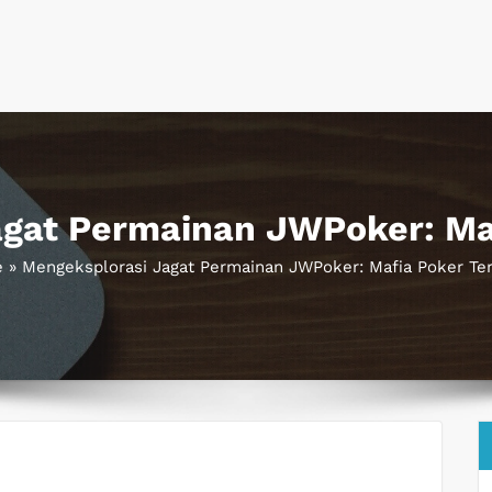
agat Permainan JWPoker: Ma
e
»
Mengeksplorasi Jagat Permainan JWPoker: Mafia Poker T