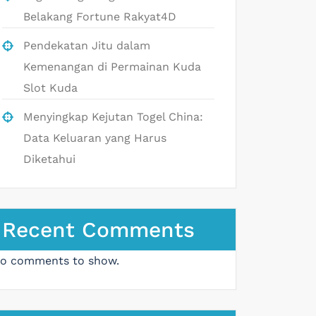
Belakang Fortune Rakyat4D
Pendekatan Jitu dalam
Kemenangan di Permainan Kuda
Slot Kuda
Menyingkap Kejutan Togel China:
Data Keluaran yang Harus
Diketahui
Recent Comments
o comments to show.