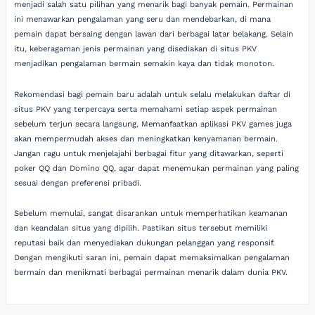
menjadi salah satu pilihan yang menarik bagi banyak pemain. Permainan
ini menawarkan pengalaman yang seru dan mendebarkan, di mana
pemain dapat bersaing dengan lawan dari berbagai latar belakang. Selain
itu, keberagaman jenis permainan yang disediakan di situs PKV
menjadikan pengalaman bermain semakin kaya dan tidak monoton.
Rekomendasi bagi pemain baru adalah untuk selalu melakukan daftar di
situs PKV yang terpercaya serta memahami setiap aspek permainan
sebelum terjun secara langsung. Memanfaatkan aplikasi PKV games juga
akan mempermudah akses dan meningkatkan kenyamanan bermain.
Jangan ragu untuk menjelajahi berbagai fitur yang ditawarkan, seperti
poker QQ dan Domino QQ, agar dapat menemukan permainan yang paling
sesuai dengan preferensi pribadi.
Sebelum memulai, sangat disarankan untuk memperhatikan keamanan
dan keandalan situs yang dipilih. Pastikan situs tersebut memiliki
reputasi baik dan menyediakan dukungan pelanggan yang responsif.
Dengan mengikuti saran ini, pemain dapat memaksimalkan pengalaman
bermain dan menikmati berbagai permainan menarik dalam dunia PKV.