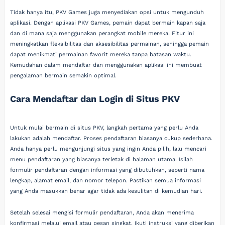
Tidak hanya itu, PKV Games juga menyediakan opsi untuk mengunduh
aplikasi. Dengan aplikasi PKV Games, pemain dapat bermain kapan saja
dan di mana saja menggunakan perangkat mobile mereka. Fitur ini
meningkatkan fleksibilitas dan aksesibilitas permainan, sehingga pemain
dapat menikmati permainan favorit mereka tanpa batasan waktu.
Kemudahan dalam mendaftar dan menggunakan aplikasi ini membuat
pengalaman bermain semakin optimal.
Cara Mendaftar dan Login di Situs PKV
Untuk mulai bermain di situs PKV, langkah pertama yang perlu Anda
lakukan adalah mendaftar. Proses pendaftaran biasanya cukup sederhana.
Anda hanya perlu mengunjungi situs yang ingin Anda pilih, lalu mencari
menu pendaftaran yang biasanya terletak di halaman utama. Isilah
formulir pendaftaran dengan informasi yang dibutuhkan, seperti nama
lengkap, alamat email, dan nomor telepon. Pastikan semua informasi
yang Anda masukkan benar agar tidak ada kesulitan di kemudian hari.
Setelah selesai mengisi formulir pendaftaran, Anda akan menerima
konfirmasi melalui email atau pesan singkat. Ikuti instruksi yang diberikan