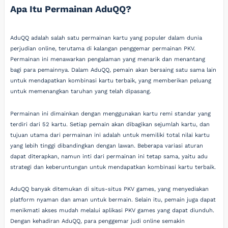
Apa Itu Permainan AduQQ?
AduQQ adalah salah satu permainan kartu yang populer dalam dunia
perjudian online, terutama di kalangan penggemar permainan PKV.
Permainan ini menawarkan pengalaman yang menarik dan menantang
bagi para pemainnya. Dalam AduQQ, pemain akan bersaing satu sama lain
untuk mendapatkan kombinasi kartu terbaik, yang memberikan peluang
untuk memenangkan taruhan yang telah dipasang.
Permainan ini dimainkan dengan menggunakan kartu remi standar yang
terdiri dari 52 kartu. Setiap pemain akan dibagikan sejumlah kartu, dan
tujuan utama dari permainan ini adalah untuk memiliki total nilai kartu
yang lebih tinggi dibandingkan dengan lawan. Beberapa variasi aturan
dapat diterapkan, namun inti dari permainan ini tetap sama, yaitu adu
strategi dan keberuntungan untuk mendapatkan kombinasi kartu terbaik.
AduQQ banyak ditemukan di situs-situs PKV games, yang menyediakan
platform nyaman dan aman untuk bermain. Selain itu, pemain juga dapat
menikmati akses mudah melalui aplikasi PKV games yang dapat diunduh.
Dengan kehadiran AduQQ, para penggemar judi online semakin