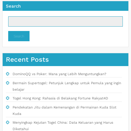
Search
Search
Recent Posts
DominoQQ vs Poker: Mana yang Lebih Menguntungkan?
Bermain Supertogel: Petunjuk Lengkap untuk Pemula yang ingin
belajar
Togel Hong Kong: Rahasia di Belakang Fortune Rakyat4D
Pendekatan Jitu dalam Kemenangan di Permainan Kuda Slot
Kuda
Menyingkap Kejutan Togel China: Data Keluaran yang Harus
Diketahui