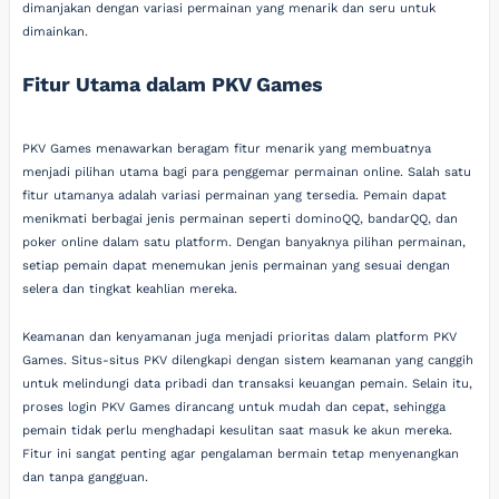
dimanjakan dengan variasi permainan yang menarik dan seru untuk
dimainkan.
Fitur Utama dalam PKV Games
PKV Games menawarkan beragam fitur menarik yang membuatnya
menjadi pilihan utama bagi para penggemar permainan online. Salah satu
fitur utamanya adalah variasi permainan yang tersedia. Pemain dapat
menikmati berbagai jenis permainan seperti dominoQQ, bandarQQ, dan
poker online dalam satu platform. Dengan banyaknya pilihan permainan,
setiap pemain dapat menemukan jenis permainan yang sesuai dengan
selera dan tingkat keahlian mereka.
Keamanan dan kenyamanan juga menjadi prioritas dalam platform PKV
Games. Situs-situs PKV dilengkapi dengan sistem keamanan yang canggih
untuk melindungi data pribadi dan transaksi keuangan pemain. Selain itu,
proses login PKV Games dirancang untuk mudah dan cepat, sehingga
pemain tidak perlu menghadapi kesulitan saat masuk ke akun mereka.
Fitur ini sangat penting agar pengalaman bermain tetap menyenangkan
dan tanpa gangguan.