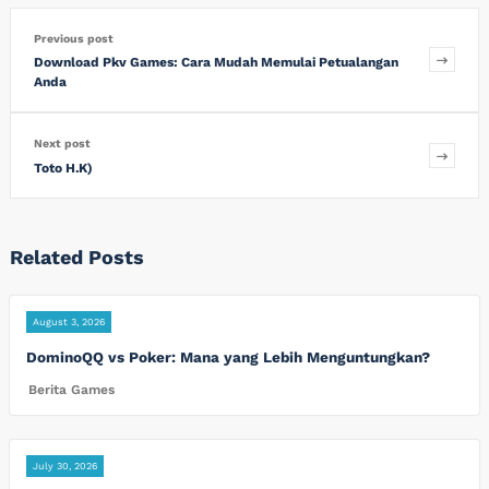
Previous post
Download Pkv Games: Cara Mudah Memulai Petualangan
Anda
Next post
Toto H.K)
Related Posts
August 3, 2026
DominoQQ vs Poker: Mana yang Lebih Menguntungkan?
Berita Games
July 30, 2026