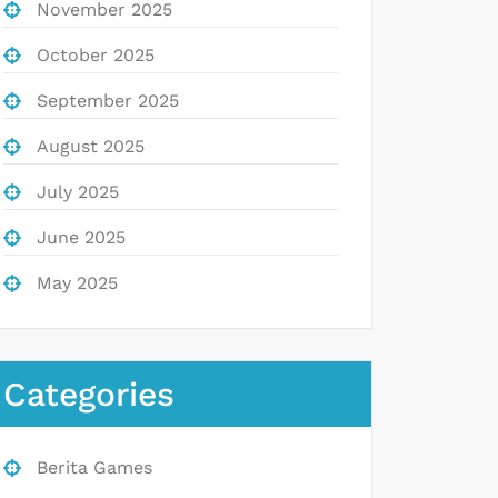
November 2025
October 2025
September 2025
August 2025
July 2025
June 2025
May 2025
Categories
Berita Games