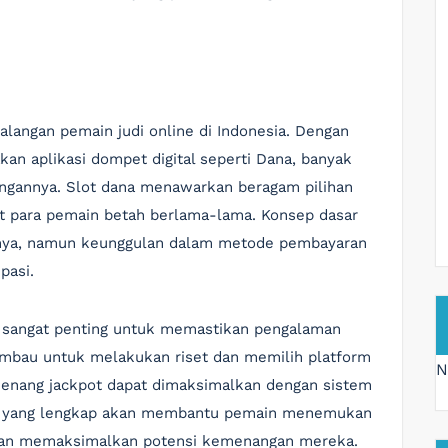
kalangan pemain judi online di Indonesia. Dengan
n aplikasi dompet digital seperti Dana, banyak
ungannya. Slot dana menawarkan beragam pilihan
 para pemain betah berlama-lama. Konsep dasar
ainnya, namun keunggulan dalam metode pembayaran
pasi.
a sangat penting untuk memastikan pengalaman
mbau untuk melakukan riset dan memilih platform
N
 menang jackpot dapat dimaksimalkan dengan sistem
dana yang lengkap akan membantu pemain menemukan
 dan memaksimalkan potensi kemenangan mereka.