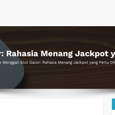
r: Rahasia Menang Jackpot y
»
Menggali Slot Gacor: Rahasia Menang Jackpot yang Perlu Di