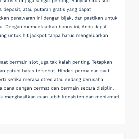
situs slot juga sangat penting. Banyak situs slot
deposit, atau putaran gratis yang dapat
an penawaran ini dengan bijak, dan pastikan untuk
u. Dengan memanfaatkan bonus ini, Anda dapat
ng untuk hit jackpot tanpa harus mengeluarkan
aat bermain slot juga tak kalah penting. Tetapkan
n patuhi batas tersebut. Hindari permainan saat
ti ketika merasa stres atau sedang berusaha
 dana dengan cermat dan bermain secara disiplin,
k menghasilkan cuan lebih konsisten dan menikmati