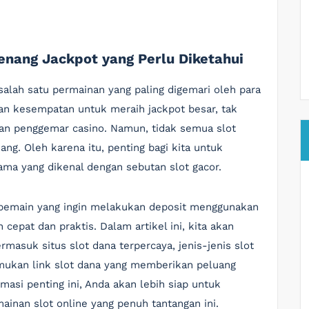
enang Jackpot yang Perlu Diketahui
salah satu permainan yang paling digemari oleh para
an kesempatan untuk meraih jackpot besar, tak
ngan penggemar casino. Namun, tidak semua slot
. Oleh karena itu, penting bagi kita untuk
tama yang dikenal dengan sebutan slot gacor.
i pemain yang ingin melakukan deposit menggunakan
cepat dan praktis. Dalam artikel ini, kita akan
masuk situs slot dana terpercaya, jenis-jenis slot
mukan link slot dana yang memberikan peluang
si penting ini, Anda akan lebih siap untuk
ainan slot online yang penuh tantangan ini.