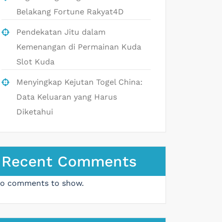
Belakang Fortune Rakyat4D
Pendekatan Jitu dalam
Kemenangan di Permainan Kuda
Slot Kuda
Menyingkap Kejutan Togel China:
Data Keluaran yang Harus
Diketahui
Recent Comments
o comments to show.