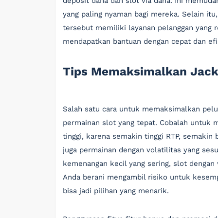
deposit dana dan slot via dana. Ini memud
yang paling nyaman bagi mereka. Selain itu
tersebut memiliki layanan pelanggan yang r
mendapatkan bantuan dengan cepat dan efi
Tips Memaksimalkan Jack
Salah satu cara untuk memaksimalkan pel
permainan slot yang tepat. Cobalah untuk m
tinggi, karena semakin tinggi RTP, semakin 
juga permainan dengan volatilitas yang ses
kemenangan kecil yang sering, slot dengan 
Anda berani mengambil risiko untuk kesempa
bisa jadi pilihan yang menarik.