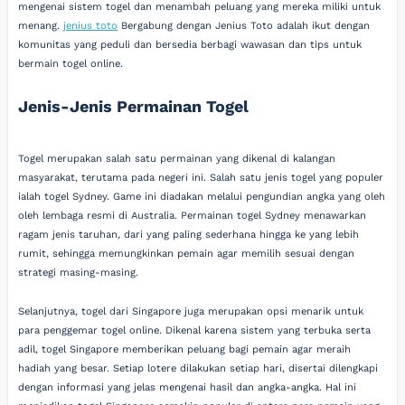
mengenai sistem togel dan menambah peluang yang mereka miliki untuk
menang.
jenius toto
Bergabung dengan Jenius Toto adalah ikut dengan
komunitas yang peduli dan bersedia berbagi wawasan dan tips untuk
bermain togel online.
Jenis-Jenis Permainan Togel
Togel merupakan salah satu permainan yang dikenal di kalangan
masyarakat, terutama pada negeri ini. Salah satu jenis togel yang populer
ialah togel Sydney. Game ini diadakan melalui pengundian angka yang oleh
oleh lembaga resmi di Australia. Permainan togel Sydney menawarkan
ragam jenis taruhan, dari yang paling sederhana hingga ke yang lebih
rumit, sehingga memungkinkan pemain agar memilih sesuai dengan
strategi masing-masing.
Selanjutnya, togel dari Singapore juga merupakan opsi menarik untuk
para penggemar togel online. Dikenal karena sistem yang terbuka serta
adil, togel Singapore memberikan peluang bagi pemain agar meraih
hadiah yang besar. Setiap lotere dilakukan setiap hari, disertai dilengkapi
dengan informasi yang jelas mengenai hasil dan angka-angka. Hal ini