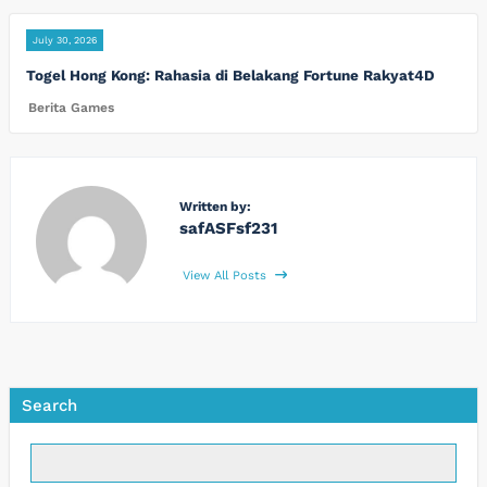
July 30, 2026
Togel Hong Kong: Rahasia di Belakang Fortune Rakyat4D
Berita Games
Written by:
safASFsf231
View All Posts
Search