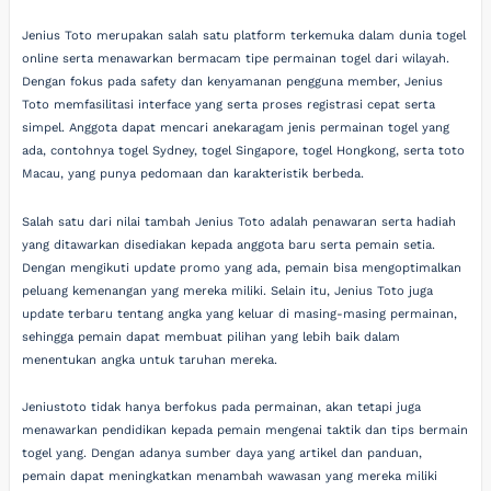
Jenius Toto merupakan salah satu platform terkemuka dalam dunia togel
online serta menawarkan bermacam tipe permainan togel dari wilayah.
Dengan fokus pada safety dan kenyamanan pengguna member, Jenius
Toto memfasilitasi interface yang serta proses registrasi cepat serta
simpel. Anggota dapat mencari anekaragam jenis permainan togel yang
ada, contohnya togel Sydney, togel Singapore, togel Hongkong, serta toto
Macau, yang punya pedomaan dan karakteristik berbeda.
Salah satu dari nilai tambah Jenius Toto adalah penawaran serta hadiah
yang ditawarkan disediakan kepada anggota baru serta pemain setia.
Dengan mengikuti update promo yang ada, pemain bisa mengoptimalkan
peluang kemenangan yang mereka miliki. Selain itu, Jenius Toto juga
update terbaru tentang angka yang keluar di masing-masing permainan,
sehingga pemain dapat membuat pilihan yang lebih baik dalam
menentukan angka untuk taruhan mereka.
Jeniustoto tidak hanya berfokus pada permainan, akan tetapi juga
menawarkan pendidikan kepada pemain mengenai taktik dan tips bermain
togel yang. Dengan adanya sumber daya yang artikel dan panduan,
pemain dapat meningkatkan menambah wawasan yang mereka miliki