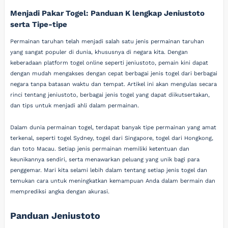
Menjadi Pakar Togel: Panduan K lengkap Jeniustoto
serta Tipe-tipe
Permainan taruhan telah menjadi salah satu jenis permainan taruhan
yang sangat populer di dunia, khususnya di negara kita. Dengan
keberadaan platform togel online seperti jeniustoto, pemain kini dapat
dengan mudah mengakses dengan cepat berbagai jenis togel dari berbagai
negara tanpa batasan waktu dan tempat. Artikel ini akan mengulas secara
rinci tentang jeniustoto, berbagai jenis togel yang dapat diikutsertakan,
dan tips untuk menjadi ahli dalam permainan.
Dalam dunia permainan togel, terdapat banyak tipe permainan yang amat
terkenal, seperti togel Sydney, togel dari Singapore, togel dari Hongkong,
dan toto Macau. Setiap jenis permainan memiliki ketentuan dan
keunikannya sendiri, serta menawarkan peluang yang unik bagi para
penggemar. Mari kita selami lebih dalam tentang setiap jenis togel dan
temukan cara untuk meningkatkan kemampuan Anda dalam bermain dan
memprediksi angka dengan akurasi.
Panduan Jeniustoto