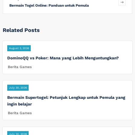
Bermain Togel Online: Panduan untuk Pemula
Related Posts
August 3, 2026
DominoQQ vs Poker: Mana yang Lebih Menguntungkan?
Berita Games
July 30, 2026
Bermain Supertogel: Petunjuk Lengkap untuk Pemula yang
ingin belajar
Berita Games
July 30, 2026