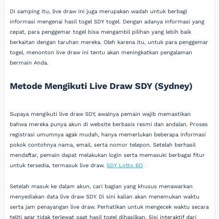
Di samping itu, live draw ini juga merupakan wadah untuk berbagi
informasi mengenai hasil togel SDY togel. Dengan adanya informasi yang
cepat, para penggemar togel bisa mengambil pilihan yang lebih baik
berkaitan dengan taruhan mereka. Oleh karena itu, untuk para penggemar
togel, menonton live draw ini tentu akan meningkatkan pengalaman
bermain Anda.
Metode Mengikuti Live Draw SDY (Sydney)
Supaya mengikuti live draw SDY, awalnya pemain wajib memastikan
bahwa mereka punya akun di website berbasis resmi dan andalan. Proses
registrasi umumnya agak mudah, hanya memerlukan beberapa informasi
pokok contohnya nama, email, serta nomor telepon. Setelah berhasil
mendaftar, pemain dapat melakukan login serta memasuki berbagai fitur
untuk tersedia, termasuk live draw.
SDY Lotto 6D
Setelah masuk ke dalam akun, cari bagian yang khusus menawarkan
menyediakan data live draw SDY. Di sini kalian akan menemukan waktu
serta jam penayangan live draw. Perhatikan untuk mengecek waktu secara
teliti agar tidak terlewat saat hasil togel dihasilkan. Sisi interaktif dari