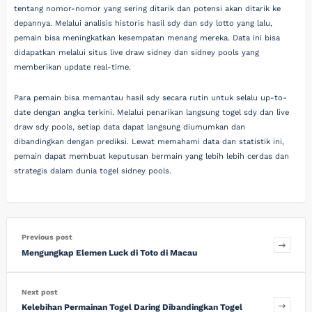
tentang nomor-nomor yang sering ditarik dan potensi akan ditarik ke
depannya. Melalui analisis historis hasil sdy dan sdy lotto yang lalu,
pemain bisa meningkatkan kesempatan menang mereka. Data ini bisa
didapatkan melalui situs live draw sidney dan sidney pools yang
memberikan update real-time.
Para pemain bisa memantau hasil sdy secara rutin untuk selalu up-to-
date dengan angka terkini. Melalui penarikan langsung togel sdy dan live
draw sdy pools, setiap data dapat langsung diumumkan dan
dibandingkan dengan prediksi. Lewat memahami data dan statistik ini,
pemain dapat membuat keputusan bermain yang lebih lebih cerdas dan
strategis dalam dunia togel sidney pools.
Previous post
Mengungkap Elemen Luck di Toto di Macau
Next post
Kelebihan Permainan Togel Daring Dibandingkan Togel