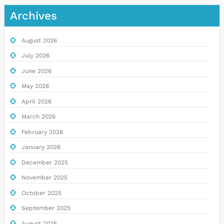
Archives
August 2026
July 2026
June 2026
May 2026
April 2026
March 2026
February 2026
January 2026
December 2025
November 2025
October 2025
September 2025
August 2025