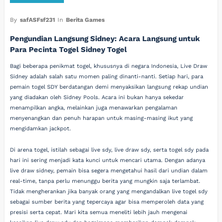
By
safASFsf231
In
Berita Games
Pengundian Langsung Sidney: Acara Langsung untuk
Para Pecinta Togel Sidney Togel
Bagi beberapa penikmat togel, khususnya di negara Indonesia, Live Draw
Sidney adalah salah satu momen paling dinanti-nanti. Setiap hari, para
pemain togel SDY berdatangan demi menyaksikan langsung rekap undian
yang diadakan oleh Sidney Pools. Acara ini bukan hanya sekedar
menampilkan angka, melainkan juga menawarkan pengalaman
menyenangkan dan penuh harapan untuk masing-masing ikut yang
mengidamkan jackpot.
Di arena togel, istilah sebagai live sdy, live draw sdy, serta togel sdy pada
hari ini sering menjadi kata kunci untuk mencari utama. Dengan adanya
live draw sidney, pemain bisa segera mengetahui hasil dari undian dalam
real-time, tanpa perlu menunggu berita yang mungkin saja terlambat.
Tidak mengherankan jika banyak orang yang mengandalkan live togel sdy
sebagai sumber berita yang tepercaya agar bisa memperoleh data yang
presisi serta cepat. Mari kita semua meneliti lebih jauh mengenai