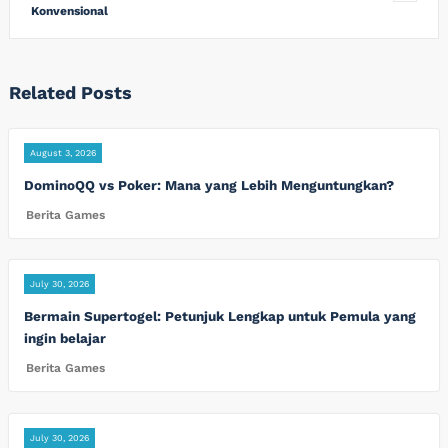
Konvensional
Related Posts
August 3, 2026
DominoQQ vs Poker: Mana yang Lebih Menguntungkan?
Berita Games
July 30, 2026
Bermain Supertogel: Petunjuk Lengkap untuk Pemula yang
ingin belajar
Berita Games
July 30, 2026