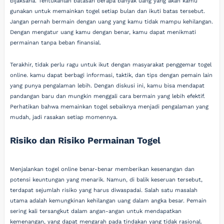
bijaksana. Tentukanlah batasan berapa banyak uang yang akan kamu
gunakan untuk memainkan togel setiap bulan dan ikuti batas tersebut.
Jangan pernah bermain dengan uang yang kamu tidak mampu kehilangan.
Dengan mengatur uang kamu dengan benar, kamu dapat menikmati
permainan tanpa beban finansial.
Terakhir, tidak perlu ragu untuk ikut dengan masyarakat penggemar togel
online. kamu dapat berbagi informasi, taktik, dan tips dengan pemain lain
yang punya pengalaman lebih. Dengan diskusi ini, kamu bisa mendapat
pandangan baru dan mungkin menggali cara bermain yang lebih efektif.
Perhatikan bahwa memainkan togel sebaiknya menjadi pengalaman yang
mudah, jadi rasakan setiap momennya.
Risiko dan Risiko Permainan Togel
Menjalankan togel online benar-benar memberikan kesenangan dan
potensi keuntungan yang menarik. Namun, di balik keseruan tersebut,
terdapat sejumlah risiko yang harus diwaspadai. Salah satu masalah
utama adalah kemungkinan kehilangan uang dalam angka besar. Pemain
sering kali tersangkut dalam angan-angan untuk mendapatkan
kemenangan, yang dapat mengarah pada tindakan yang tidak rasional.