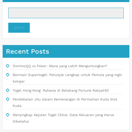
Search
Recent Posts
DominoQQ vs Poker: Mana yang Lebih Menguntungkan?
Bermain Supertogel: Petunjuk Lengkap untuk Pemula yang ingin
belajar
Togel Hong Kong: Rahasia di Belakang Fortune Rakyat4D
Pendekatan Jitu dalam Kemenangan di Permainan Kuda Slot
Kuda
Menyingkap Kejutan Togel China: Data Keluaran yang Harus
Diketahui