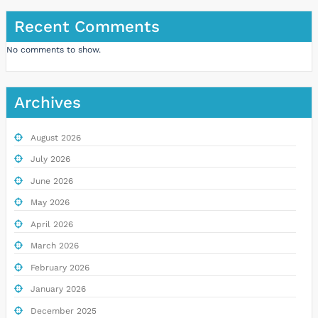
Recent Comments
No comments to show.
Archives
August 2026
July 2026
June 2026
May 2026
April 2026
March 2026
February 2026
January 2026
December 2025