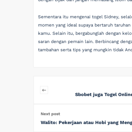
Sementara itu mengenai togel Sidney, selal
momen yang ideal supaya bertaruh taruhan
kamu. Selain itu, bergabunglah dengan kelo
saran dengan pemain lain. Berbincang deng
tambahan serta tips yang mungkin tidak And
Sbobet juga Togel Onli
Next post
Walito: Pekerjaan atau Hobi yang Me