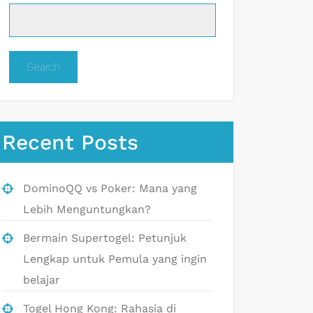
Search
Recent Posts
DominoQQ vs Poker: Mana yang
Lebih Menguntungkan?
Bermain Supertogel: Petunjuk
Lengkap untuk Pemula yang ingin
belajar
Togel Hong Kong: Rahasia di