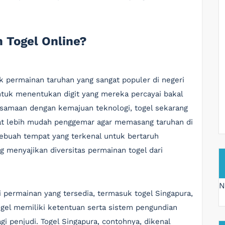
 Togel Online?
uk permainan taruhan yang sangat populer di negeri
tuk menentukan digit yang mereka percayai bakal
ersamaan dengan kemajuan teknologi, togel sekarang
uat lebih mudah penggemar agar memasang taruhan di
ebuah tempat yang terkenal untuk bertaruh
g menyajikan diversitas permainan togel dari
N
i permainan yang tersedia, termasuk togel Singapura,
togel memiliki ketentuan serta sistem pengundian
 penjudi. Togel Singapura, contohnya, dikenal