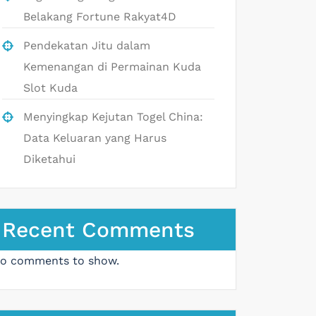
Belakang Fortune Rakyat4D
Pendekatan Jitu dalam
Kemenangan di Permainan Kuda
Slot Kuda
Menyingkap Kejutan Togel China:
Data Keluaran yang Harus
Diketahui
Recent Comments
o comments to show.