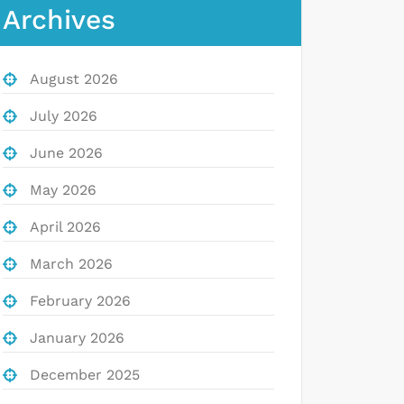
Archives
August 2026
July 2026
June 2026
May 2026
April 2026
March 2026
February 2026
January 2026
December 2025