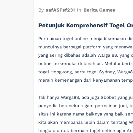
By
safASFsf231
In
Berita Games
Petunjuk Komprehensif Togel O
Permainan togel online menjadi semakin dim
munculnya berbagai platform yang menawar
yang sering dibahas adalah Warga 88, yang d
online terkemuka di tanah air. Melalui berba
togel Hongkong, serta togel Sydney, Warg
meraih kemenangan dari kenyamanan tempa
Tak hanya Warga88, ada juga Sbobet yang j
penyedia beraneka ragam permainan judi, t
situs ini karena nama baiknya yang baik se
kita akan membahas lebih dalam tentang W
lengkap untuk bermain togel online agar