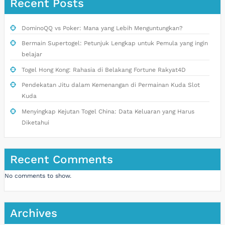
Recent Posts
DominoQQ vs Poker: Mana yang Lebih Menguntungkan?
Bermain Supertogel: Petunjuk Lengkap untuk Pemula yang ingin
belajar
Togel Hong Kong: Rahasia di Belakang Fortune Rakyat4D
Pendekatan Jitu dalam Kemenangan di Permainan Kuda Slot
Kuda
Menyingkap Kejutan Togel China: Data Keluaran yang Harus
Diketahui
Recent Comments
No comments to show.
Archives