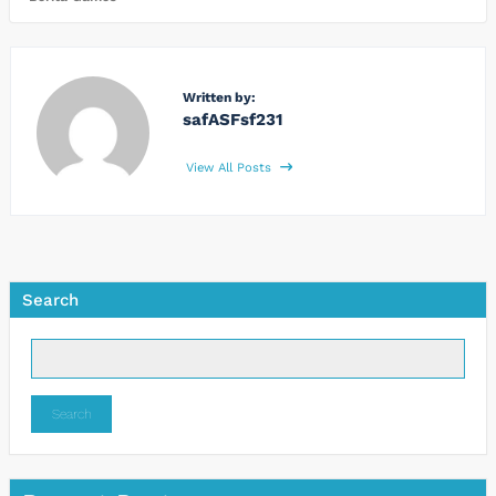
Written by:
safASFsf231
View All Posts
Search
Search