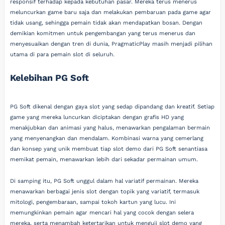
responsif terhadap kepada kebutuhan pasar. Mereka terus menerus
meluncurkan game baru saja dan melakukan pembaruan pada game agar
tidak usang, sehingga pemain tidak akan mendapatkan bosan. Dengan
demikian komitmen untuk pengembangan yang terus menerus dan
menyesuaikan dengan tren di dunia, PragmaticPlay masih menjadi pilihan
utama di para pemain slot di seluruh.
Kelebihan PG Soft
PG Soft dikenal dengan gaya slot yang sedap dipandang dan kreatif. Setiap
game yang mereka luncurkan diciptakan dengan grafis HD yang
menakjubkan dan animasi yang halus, menawarkan pengalaman bermain
yang menyenangkan dan mendalam. Kombinasi warna yang cemerlang
dan konsep yang unik membuat tiap slot demo dari PG Soft senantiasa
memikat pemain, menawarkan lebih dari sekadar permainan umum.
Di samping itu, PG Soft unggul dalam hal variatif permainan. Mereka
menawarkan berbagai jenis slot dengan topik yang variatif, termasuk
mitologi, pengembaraan, sampai tokoh kartun yang lucu. Ini
memungkinkan pemain agar mencari hal yang cocok dengan selera
mereka, serta menambah ketertarikan untuk menguji slot demo yang