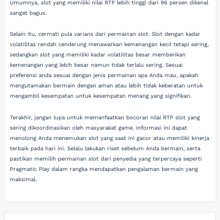
Umumnya, slot yang memiliki nilai RTP lebih tinggi dari 96 persen dikenal
sangat bagus.
Selain itu, cermati pula varians dari permainan slot. Slot dengan kadar
volatilitas rendah cenderung menawarkan kemenangan kecil tetapi sering,
sedangkan slot yang memiliki kadar volatilitas besar memberikan
kemenangan yang lebih besar namun tidak terlalu sering. Sesuai
preferensi anda sesuai dengan jenis permainan apa Anda mau, apakah
mengutamakan bermain dengan aman atau lebih tidak keberatan untuk
mengambil kesempatan untuk kesempatan menang yang signifikan.
Terakhir, jangan lupa untuk memanfaatkan bocoran nilai RTP slot yang
sering dikoordinasikan oleh masyarakat game. Informasi ini dapat
menolong Anda menemukan slot yang saat ini gacor atau memiliki kinerja
terbaik pada hari ini. Selalu lakukan riset sebelum Anda bermain, serta
pastikan memilih permainan slot dari penyedia yang terpercaya seperti
Pragmatic Play dalam rangka mendapatkan pengalaman bermain yang
maksimal.