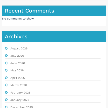
Recent Comments
No comments to show.
Archives
August 2026
July 2026
June 2026
May 2026
April 2026
March 2026
February 2026
January 2026
December 2025