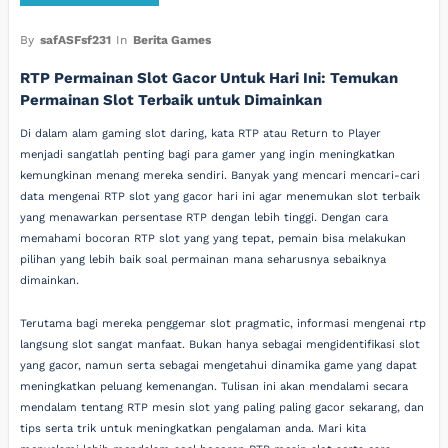
By
safASFsf231
In
Berita Games
RTP Permainan Slot Gacor Untuk Hari Ini: Temukan
Permainan Slot Terbaik untuk Dimainkan
Di dalam alam gaming slot daring, kata RTP atau Return to Player
menjadi sangatlah penting bagi para gamer yang ingin meningkatkan
kemungkinan menang mereka sendiri. Banyak yang mencari mencari-cari
data mengenai RTP slot yang gacor hari ini agar menemukan slot terbaik
yang menawarkan persentase RTP dengan lebih tinggi. Dengan cara
memahami bocoran RTP slot yang yang tepat, pemain bisa melakukan
pilihan yang lebih baik soal permainan mana seharusnya sebaiknya
dimainkan.
Terutama bagi mereka penggemar slot pragmatic, informasi mengenai rtp
langsung slot sangat manfaat. Bukan hanya sebagai mengidentifikasi slot
yang gacor, namun serta sebagai mengetahui dinamika game yang dapat
meningkatkan peluang kemenangan. Tulisan ini akan mendalami secara
mendalam tentang RTP mesin slot yang paling paling gacor sekarang, dan
tips serta trik untuk meningkatkan pengalaman anda. Mari kita