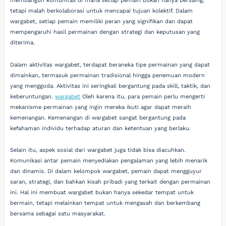
membangun komunitas di mana setiap pemain bukan hanya bersaing,
tetapi malah berkolaborasi untuk mencapai tujuan kolektif. Dalam
wargabet, setiap pemain memiliki peran yang signifikan dan dapat
mempengaruhi hasil permainan dengan strategi dan keputusan yang
diterima.
Dalam aktivitas wargabet, terdapat beraneka tipe permainan yang dapat
dimainkan, termasuk permainan tradisional hingga penemuan modern
yang menggoda. Aktivitas ini seringkali bergantung pada skill, taktik, dan
keberuntungan.
wargabet
Oleh karena itu, para pemain perlu mengerti
mekanisme permainan yang ingin mereka ikuti agar dapat meraih
kemenangan. Kemenangan di wargabet sangat bergantung pada
kefahaman individu terhadap aturan dan ketentuan yang berlaku.
Selain itu, aspek sosial dari wargabet juga tidak bisa diacuhkan.
Komunikasi antar pemain menyediakan pengalaman yang lebih menarik
dan dinamis. Di dalam kelompok wargabet, pemain dapat mengguyur
saran, strategi, dan bahkan kisah pribadi yang terkait dengan permainan
ini. Hal ini membuat wargabet bukan hanya sekedar tempat untuk
bermain, tetapi melainkan tempat untuk mengasah dan berkembang
bersama sebagai satu masyarakat.