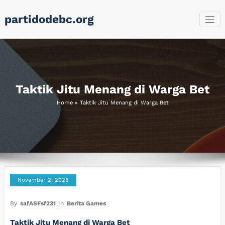
Skip
partidodebc.org
to
content
Taktik Jitu Menang di Warga Bet
Home
»
Taktik Jitu Menang di Warga Bet
November 2, 2025
By
safASFsf231
In
Berita Games
Taktik Jitu Menang di Warga Bet