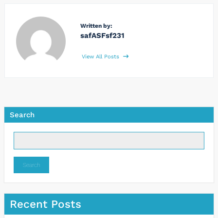
Written by:
safASFsf231
View All Posts
Search
Search
Recent Posts