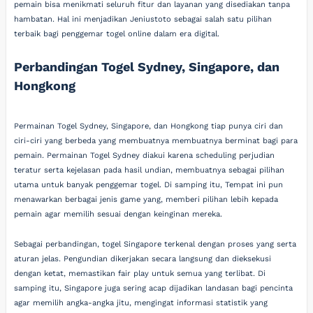
pemain bisa menikmati seluruh fitur dan layanan yang disediakan tanpa
hambatan. Hal ini menjadikan Jeniustoto sebagai salah satu pilihan
terbaik bagi penggemar togel online dalam era digital.
Perbandingan Togel Sydney, Singapore, dan
Hongkong
Permainan Togel Sydney, Singapore, dan Hongkong tiap punya ciri dan
ciri-ciri yang berbeda yang membuatnya membuatnya berminat bagi para
pemain. Permainan Togel Sydney diakui karena scheduling perjudian
teratur serta kejelasan pada hasil undian, membuatnya sebagai pilihan
utama untuk banyak penggemar togel. Di samping itu, Tempat ini pun
menawarkan berbagai jenis game yang, memberi pilihan lebih kepada
pemain agar memilih sesuai dengan keinginan mereka.
Sebagai perbandingan, togel Singapore terkenal dengan proses yang serta
aturan jelas. Pengundian dikerjakan secara langsung dan dieksekusi
dengan ketat, memastikan fair play untuk semua yang terlibat. Di
samping itu, Singapore juga sering acap dijadikan landasan bagi pencinta
agar memilih angka-angka jitu, mengingat informasi statistik yang