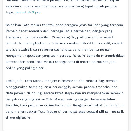
memberi kesempatan para pemain untuk menikmati permainan kapan
saja dan di mana saja, membuatnya pilihan yang tepat untuk pecinta
togel.
jeniustoto3.pro
Kelebihan Toto Makau terletak pada beragam jenis taruhan yang tersedia.
Pemain dapat memilih dari berbagai jenis permainan, dengan yang
transparan dan berkeadilan. Di samping itu, platform online seperti
jeniustoto meningkatkan cara bermain melalui fitur-fitur inovatif, seperti
analisis statistik dan rekomendasi angka, yang membantu pemain
mengambil keputusan yang lebih cerdas. Fakta ini semakin menambahkan
ketertarikan pada Toto Makau sebagai satu di antara permainan judi
online yang paling dicari.
Lebih jauh, Toto Macau menjamin keamanan dan rahasia bagi pemain.
Menggunakan teknologi enkripsi canggih, semua proses transaksi dan
data pemain dilindungi secara ketat. Keyakinan ini menyebabkan semakin
banyak orang migrasi ke Toto Macau, seiring dengan beberapa tahun
terakhir, tren perjudian online terus naik. Pengalaman hebat dan aman ini
yang menempatkan Toto Macau di peringkat atas sebagai pilihan menarik
di era digital ini.