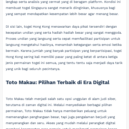
lengkap serta analisis yang cermat yang di beragam platform. Kondisi ini
membuat togel Singapura sangat menarik diinginkan, khususnya bagi
yang sempat mendapatkan kesempatan lebih besar agar menang besar.
Di sisi lain, togel Hong Kong menawarkan daya pikat tersendiri dengan
kecepatan undian yang serta hadiah hadiah besar yang sangat menggoda.
Proses undian yang langsung serta cepat memfasilitasi partisipan untuk
langsung mengetahui hasilnya, menambah ketegangan serta emosi ketika
bermain. Karena jumlah yang banyak partisipan yang berpartisipasi, togel
Hong Kong sering kali memiliki pasar yang paling ketat di antara ketiga
jenis permainan togel ini semua, yang tentu tentu saja menjadi daya tarik
yang unik bagi seluruh pecintanya.
Toto Makau: Pilihan Terbaik di Era Digital
Toto Makau telah menjadi salah satu opsi unggulan di alam judi siber,
terutama di zaman digital ini. Melalui menyediakan berbagai pilihan
permainan, Toto Makau tidak hanya memberikan peluang untuk
memenangkan penghargaan besar, tapi juga pengalaman berjudi yang
menyenangkan dan seru. Akses yang mudah melalui perangkat digital