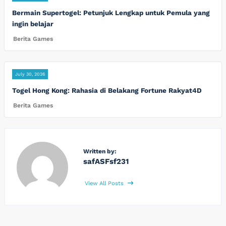
Bermain Supertogel: Petunjuk Lengkap untuk Pemula yang
ingin belajar
Berita Games
July 30, 2026
Togel Hong Kong: Rahasia di Belakang Fortune Rakyat4D
Berita Games
Written by:
safASFsf231
View All Posts