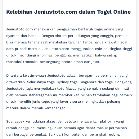
Kelebihan Jeniustoto.com dalam Togel Online
Jeniustoto.com menawarkan pengalaman bertaruh togel online yang
nyaman dan handal. Dengan sistem perlindungan yang canggih, pemain
bisa merasa tenang saat melakukan taruhan tanpa harus khawatir soal
data pribadi mereka. Jeniustoto.com menggunakan enkripsi tingkat tinggi
untuk melindungi informasi pengguna, memastikan bahwa setiap
transaksi transaksi berlangsung secara aman dan jelas.
Di antara keistimewaan Jeniustoto adalah beragamnya permainan yang
ditawarkan. Seluruhnya togel Sydney togel Singapore dan togel Hongkong
Jeniustoto juga menyediakan toto Macau yang semakin sedang diminati
oleh pemain. Keberagaman ini memberikan pilihan tambahan bagi pemain
untuk memilih jenis togel yang favorit serta meningkatkan peluang
mereka dalam meraih kemenangan.
Soal aspek kemudahan akses, Jeniustoto menawarkan platform yang
ramah pengguna, memungkinkan pemain agar dapat masuk permainan
dari berbagai perangkat. Baik dari komputer dan perangkat mobile,