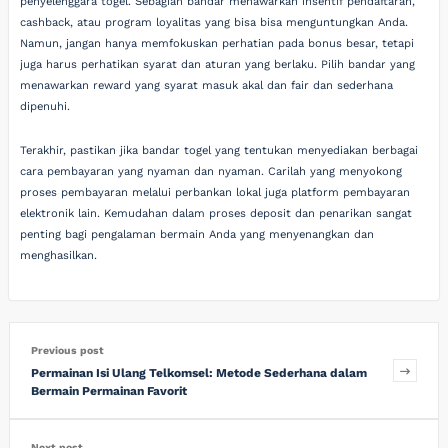
penyelenggara togel. Sebagian bandar menawarkan insentif pendaftaran,
cashback, atau program loyalitas yang bisa bisa menguntungkan Anda.
Namun, jangan hanya memfokuskan perhatian pada bonus besar, tetapi
juga harus perhatikan syarat dan aturan yang berlaku. Pilih bandar yang
menawarkan reward yang syarat masuk akal dan fair dan sederhana
dipenuhi.
Terakhir, pastikan jika bandar togel yang tentukan menyediakan berbagai
cara pembayaran yang nyaman dan nyaman. Carilah yang menyokong
proses pembayaran melalui perbankan lokal juga platform pembayaran
elektronik lain. Kemudahan dalam proses deposit dan penarikan sangat
penting bagi pengalaman bermain Anda yang menyenangkan dan
menghasilkan.
Previous post
Permainan Isi Ulang Telkomsel: Metode Sederhana dalam
Bermain Permainan Favorit
Next post