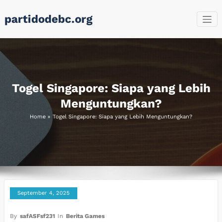
Skip
partidodebc.org
to
content
Togel Singapore: Siapa yang Lebih
Menguntungkan?
Home
»
Togel Singapore: Siapa yang Lebih Menguntungkan?
September 4, 2025
By
safASFsf231
In
Berita Games