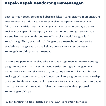
Aspek-Aspek Pendorong Kemenangan
Saat bermain togel, terdapat beberapa faktor yang bisanya memengaruhi
kesempatan individu untuk memenangkan kompetisi tersebut. Satu
faktor utama adalah pemilihan angka. Banyak pemain percaya bahwa
angka-angka spesifik mempunyai arti dan keberuntungan sendiri. Oleh
karena itu, mereka cenderung memilih angka melalui tanggal lahir,
kejadian signifikan, atau mimpi. Dengan cara memahami pola serta
statistik dari angka yang suka keluar, pemain bisa memperbesar
kemungkinan dirinya dalam menang.
Di samping pemilihan angka, taktik taruhan juga menjadi faktor penting
yang menetapkan hasil. Pemain yang cerdas seringkali menggunakan
variasi pada cara mereka bertaruh, contohnya menentukan kombinasi
angka yg lain atau menentukan jumlah taruhan yang berbeda pada setiap
putaran. Pendekatan yang lebih terencana terencana dalam taruhan dapat
membantu pemain mengatur risiko dan memaksimalkan potensi
kemenangan dirinya.
Faktor terakhir yg tidak kalah penting ialah pengertian terhadap