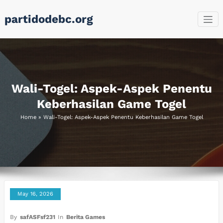
Skip
partidodebc.org
to
content
Wali-Togel: Aspek-Aspek Penentu
Keberhasilan Game Togel
Home
»
Wali-Togel: Aspek-Aspek Penentu Keberhasilan Game Togel
May 16, 2026
By
safASFsf231
In
Berita Games