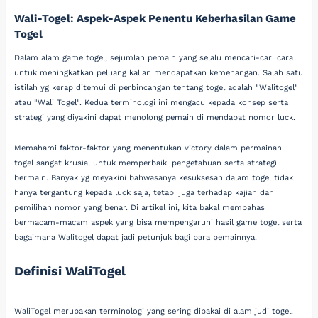
Wali-Togel: Aspek-Aspek Penentu Keberhasilan Game
Togel
Dalam alam game togel, sejumlah pemain yang selalu mencari-cari cara
untuk meningkatkan peluang kalian mendapatkan kemenangan. Salah satu
istilah yg kerap ditemui di perbincangan tentang togel adalah "Walitogel"
atau "Wali Togel". Kedua terminologi ini mengacu kepada konsep serta
strategi yang diyakini dapat menolong pemain di mendapat nomor luck.
Memahami faktor-faktor yang menentukan victory dalam permainan
togel sangat krusial untuk memperbaiki pengetahuan serta strategi
bermain. Banyak yg meyakini bahwasanya kesuksesan dalam togel tidak
hanya tergantung kepada luck saja, tetapi juga terhadap kajian dan
pemilihan nomor yang benar. Di artikel ini, kita bakal membahas
bermacam-macam aspek yang bisa mempengaruhi hasil game togel serta
bagaimana Walitogel dapat jadi petunjuk bagi para pemainnya.
Definisi WaliTogel
WaliTogel merupakan terminologi yang sering dipakai di alam judi togel.