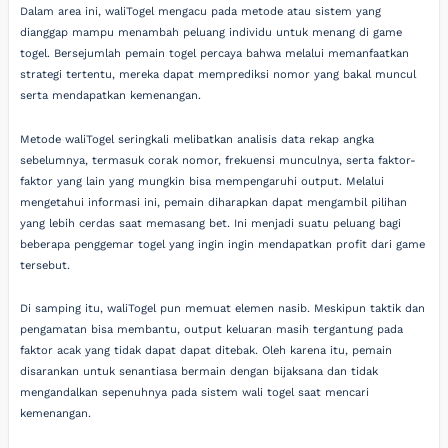
Dalam area ini, waliTogel mengacu pada metode atau sistem yang
dianggap mampu menambah peluang individu untuk menang di game
togel. Bersejumlah pemain togel percaya bahwa melalui memanfaatkan
strategi tertentu, mereka dapat memprediksi nomor yang bakal muncul
serta mendapatkan kemenangan.
Metode waliTogel seringkali melibatkan analisis data rekap angka
sebelumnya, termasuk corak nomor, frekuensi munculnya, serta faktor-
faktor yang lain yang mungkin bisa mempengaruhi output. Melalui
mengetahui informasi ini, pemain diharapkan dapat mengambil pilihan
yang lebih cerdas saat memasang bet. Ini menjadi suatu peluang bagi
beberapa penggemar togel yang ingin ingin mendapatkan profit dari game
tersebut.
Di samping itu, waliTogel pun memuat elemen nasib. Meskipun taktik dan
pengamatan bisa membantu, output keluaran masih tergantung pada
faktor acak yang tidak dapat dapat ditebak. Oleh karena itu, pemain
disarankan untuk senantiasa bermain dengan bijaksana dan tidak
mengandalkan sepenuhnya pada sistem wali togel saat mencari
kemenangan.