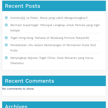
Recent Posts
DominoQQ vs Poker: Mana yang Lebih Menguntungkan?
Bermain Supertogel: Petunjuk Lengkap untuk Pemula yang ingin
belajar
Togel Hong Kong: Rahasia di Belakang Fortune Rakyat4D
Pendekatan Jitu dalam Kemenangan di Permainan Kuda Slot
Kuda
Menyingkap Kejutan Togel China: Data Keluaran yang Harus
Diketahui
Recent Comments
No comments to show.
Archives